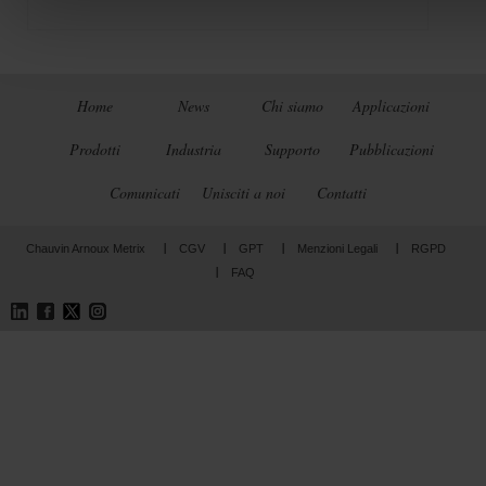
Home
News
Chi siamo
Applicazioni
Prodotti
Industria
Supporto
Pubblicazioni
Comunicati
Unisciti a noi
Contatti
Chauvin Arnoux Metrix
CGV
GPT
Menzioni Legali
RGPD
FAQ
LinkedIn
Facebook
Twitter
Instagram