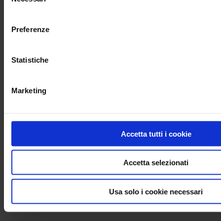
del
consenso
Preferenze
Statistiche
Marketing
Assistenza tecnica
Accetta tutti i cookie
Firmware
C
8345
F607
PEL103
logiciel
CA8334
CA8333
CA8331
8336
LabWindows
8345
F407
CA8336
Clamp
Accetta selezionati
8435
CA1550
Usa solo i cookie necessari