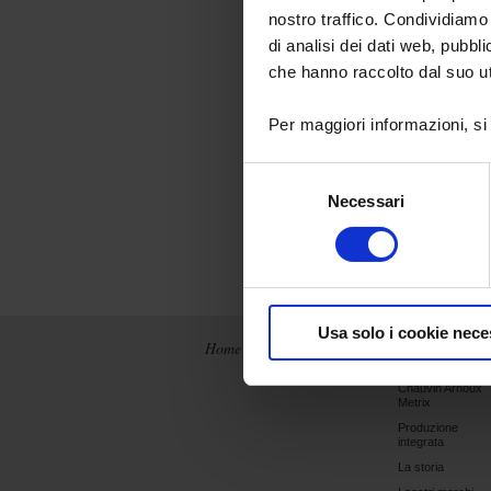
approfittare di
nostro traffico. Condividiamo 
dai siti del 
di analisi dei dati web, pubbl
che hanno raccolto dal suo uti
Creat
Per maggiori informazioni, si
Selezione
Necessari
del
consenso
Usa solo i cookie nece
Home
News
Chi siamo
Chauvin Arnoux
Metrix
Produzione
integrata
La storia