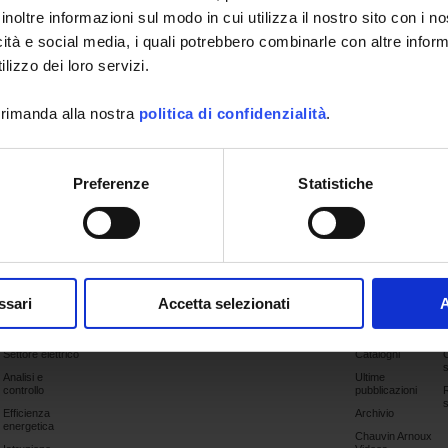
 tutti i vantaggi offerti
inoltre informazioni sul modo in cui utilizza il nostro sito con i 
gruppo Chauvin Arnoux.
icità e social media, i quali potrebbero combinarle con altre inform
lizzo dei loro servizi.
e l'account
 rimanda alla nostra
politica di confidenzialità
.
Preferenze
Statistiche
Password dimenticata
ssari
Accetta selezionati
A
Applicazioni
Prodotti
Industria
Supporto
Pubblicazioni
Settore elettrico
Cataloghi
Analisi e
Ultime
controllo
pubblicazioni
Efficienza
Archivio
energetica
Chauvin Arnoux