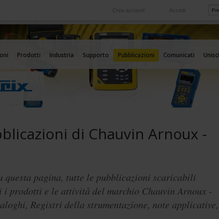
Crea account
Accedi
Nel mondo
 servizio
Le nostre filiali all'estero
oni
Prodotti
Industria
Supporto
Pubblicazioni
Comunicati
Unisci
blicazioni di Chauvin Arnoux -
x
u questa pagina, tutte le pubblicazioni scaricabili
 i prodotti e le attività del marchio Chauvin Arnoux -
aloghi, Registri della strumentazione, note applicative,