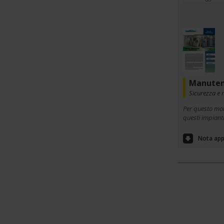
Manutenz
Sicurezza e
Per questo mot
questi impianti
Nota app