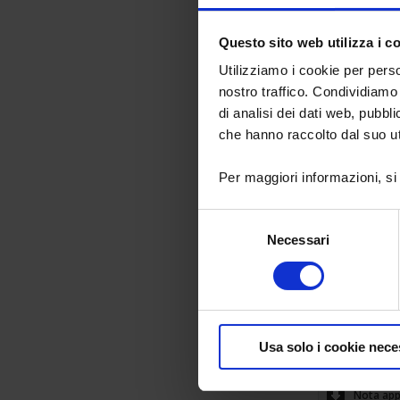
Analisi fine 
Il presente Case
Questo sito web utilizza i c
oscilloscopi m
Utilizziamo i cookie per perso
Nota appl
nostro traffico. Condividiamo 
di analisi dei dati web, pubbl
28 Lug 2016
che hanno raccolto dal suo uti
Per maggiori informazioni, si
Selezione
Necessari
del
consenso
Manutenz
La maggior part
elettronica int
con dei sistemi
Questa necessi
Usa solo i cookie nece
gestire in rem
Nota app