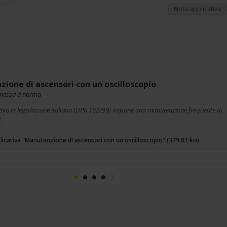
Nota applicativa
ione di ascensori con un oscilloscopio
 messa a norma
ivo la legislazione italiana (DPR 162/99) impone una manutenzione frequente di
.
licativa "Manutenzione di ascensori con un oscilloscopio" (379.81 ko)
1
2
3
4
Suivant