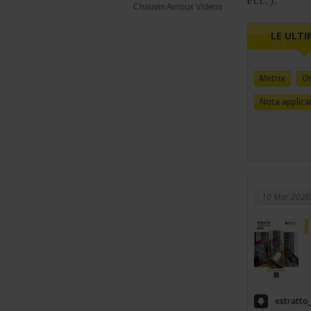
Chauvin Arnoux Videos
LE ULTI
Metrix
Os
Nota applica
10 Mar 2026
estratto