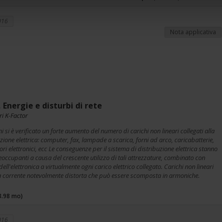
016
Nota applicativa
 Energie e disturbi di rete
i K-Factor
ni si è verificato un forte aumento del numero di carichi non lineari collegati alla
uzione elettrica: computer, fax, lampade a scarica, forni ad arco, caricabatterie,
ri elettronici, ecc Le conseguenze per il sistema di distribuzione elettrica stanno
occupanti a causa del crescente utilizzo di tali attrezzature, combinato con
dell'elettronica a virtualmente ogni carico elettrico collegato. Carichi non lineari
corrente notevolmente distorta che può essere scomposta in armoniche.
3.98 mo)
016