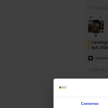
10 Mar 2026
Catalogo
SpA 2026
selezion
12 Apr 2017
Consenso
Come con