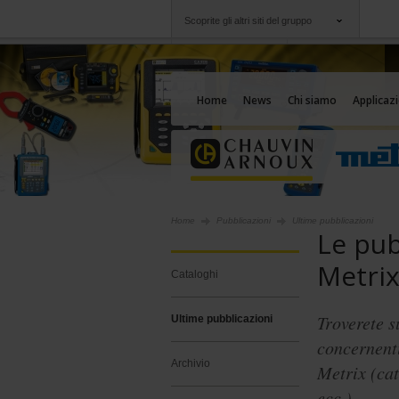
Scoprite gli altri siti del gruppo
Gruppo
Società
Chauvin Arnoux
Un'offerta al vostro
Home
News
Chi siamo
Applicazi
Home
Pubblicazioni
Ultime pubblicazioni
Le pub
Metri
Cataloghi
Troverete s
Ultime pubblicazioni
concernenti
Archivio
Metrix (cat
ecc.).