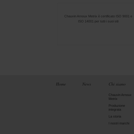
Chauvin Arnoux Metrix è certificato ISO 9001 e
ISO 14001 per tutti i suoi siti
Home
News
Chi siamo
Chauvin Arnoux
Metrix
Produzione
integrata
La storia
I nostri marchi