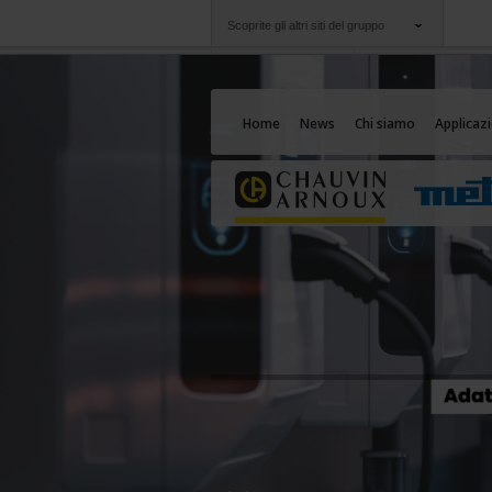
Scoprite gli altri siti del gruppo
Gruppo
Società
Chauvin Arnoux
Un'offerta al vostro
Home
News
Chi siamo
Applicazi