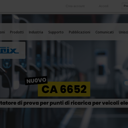
Crea account
Accedi
Nel mondo
 servizio
Le nostre filiali all'estero
oni
Prodotti
Industria
Supporto
Pubblicazioni
Comunicati
Unisci