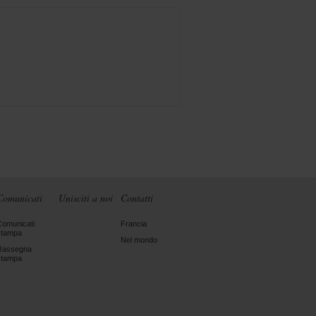
Comunicati
Unisciti a noi
Contatti
Comunicati
Francia
stampa
Nel mondo
Rassegna
stampa