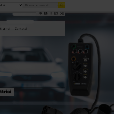
FR
EN
IT
ES
DE
ti a noi
Contatti