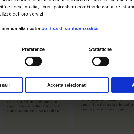
icità e social media, i quali potrebbero combinarle con altre inform
lizzo dei loro servizi.
 rimanda alla nostra
politica di confidenzialità
.
En
En
savoir
savoir
plus
plus
Preferenze
Statistiche
10 Dicembre 2025
30 Novembre 2025
CA 6161 & CA 6163
PHOTOVOLTAIC TEST
Strumenti
FTV500 Multifunzione 
multifunzione EN60204
in 1
ssari
Accetta selezionati
A
& EN61439
Per soddisfare tutte le esigenze del
tecnico e del professionista durante le
Controllare, verificare e certificare la
fasi di installazione, collaudo e
sicurezza delle macchine/quadri e
manutenzione degli impianti fotovoltaic
apparecchiature elettriche durante la
monofase, trifase e multistringa.
manutenzione o le prove periodiche.