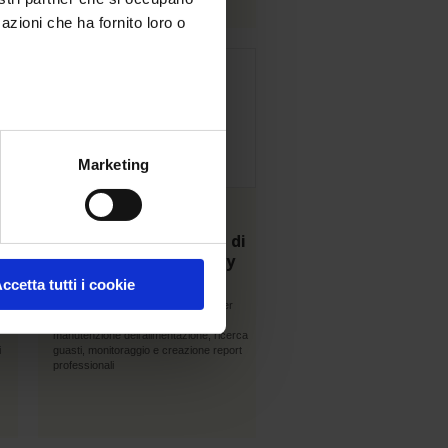
azioni che ha fornito loro o
En
savoir
plus
Marketing
25 Novembre 2025
CA 8345 Analizzatore di
5
rete e Power Quality
CLASSE A
ccetta tutti i cookie
Analizzatore di rete trifase e di Power
Quality ideale per analisi, controllo e
manutenzione dell’alimentazione, ricerca
i
guasti, monitoraggio e creazione report
professionali