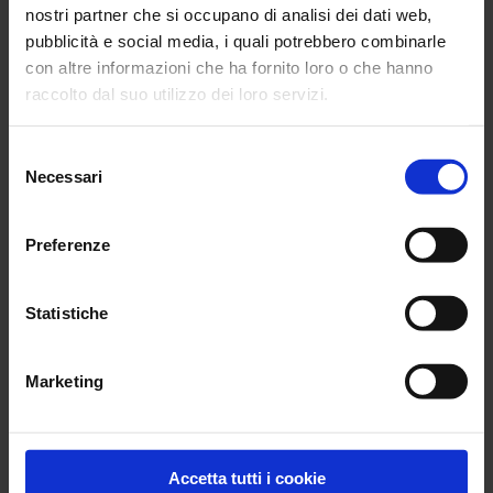
nostri partner che si occupano di analisi dei dati web,
Archivio
pubblicità e social media, i quali potrebbero combinarle
con altre informazioni che ha fornito loro o che hanno
Chauvin Arnoux Videos
raccolto dal suo utilizzo dei loro servizi.
Videos Chauvin Arnoux
Per maggiori informazioni, si rimanda alla nostra
politica
Selezione
di confidenzialità
.
Necessari
del
consenso
Preferenze
Statistiche
Marketing
Accetta tutti i cookie