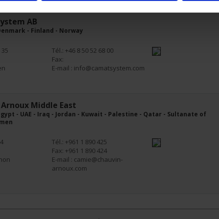
ystem AB
Denmark - Finland - Norway
 35
Tél.: +46 8 50 52 68 00
Fax:
en
E-mail :
info@camatsystem.com
 Arnoux Middle East
gypt - UAE - Iraq - Jordan - Kuwait - Palestine - Qatar - Sultanate of
emen
54
Tél.: +961 1 890 425
Fax: +961 1 890 424
anon
E-mail :
camie@chauvin-
arnoux.com
1
2
Suivant