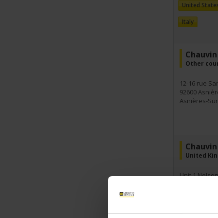
United State
Italy
Chauvin 
Other cou
12-16 rue Sa
92600 Asnièr
Asnières-Sur
Chauvin
United Kin
Unit 1 Nelson
Sq Shaw Cro
WF12 7TH
Dewsbury Wes
UK