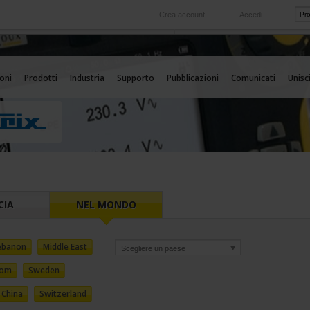
Crea account
Accedi
Nel mondo
 servizio
Le nostre filiali all'estero
oni
Prodotti
Industria
Supporto
Pubblicazioni
Comunicati
Unisci
CIA
NEL MONDO
ebanon
Middle East
dom
Sweden
China
Switzerland