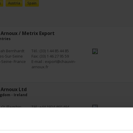
s
Austria
Spain
Arnoux / Metrix Export
ntries
rah Bernhardt
Tél.: (33) 1 44 85 44 85
es-Sur-Seine
Fax: (33) 1 46 27 95 59
-Seine- France
E-mail :
export@chauvin-
arnoux.fr
 Arnoux Ltd
gdom - Ireland
 Ct, Flagship
Tél.: +44 1924 460 494
ss Business Pk
Fax: +44 1924 455 328
E-mail :
info@chauvin-
t Yorkshire -
arnoux.co.uk