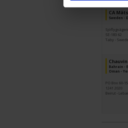
CA Mäts
Sweden - 
Sjöflygvägen
SE-183 62
Taby - Swed
Chauvin
Bahrain - E
Oman - Y
PO Box 60-1
1241 2020
Beirut - Leb