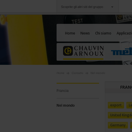
Scoprite gli altri siti del gruppo
Gruppo
Società
Chauvin Arnoux
Un'offerta al vostro
Home
News
Chi siamo
Applicazi
Home
Contatto
Nel mondo
FRAN
Francia
export
L
Nel mondo
United King
Germany