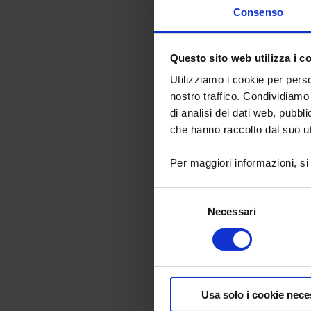
Consenso
Shangha
China - Ta
Questo sito web utilizza i c
Utilizziamo i cookie per perso
Gemdale Vis
Technilogy & 
nostro traffico. Condividiamo 
Project 3 FLO
di analisi dei dati web, pubbl
BUILDING,
che hanno raccolto dal suo uti
1288 ZHON
RD,MINHANG 
Shanghai 201
Per maggiori informazioni, si
Selezione
Chauvin
Necessari
del
America - 
consenso
d.b.a AEMC I
Faraday Driv
NH 03820
Dover - USA
Usa solo i cookie nece