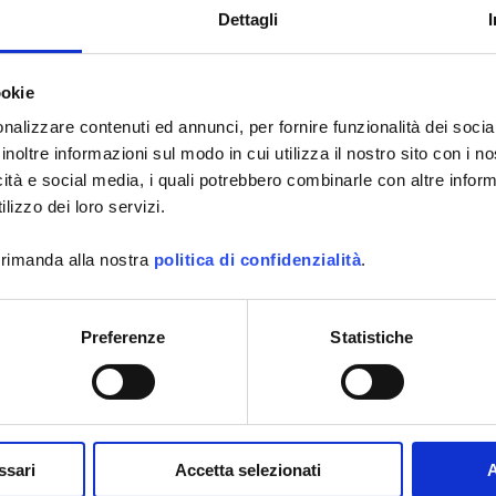
Dettagli
i Pujiang Enerdis Instruments Co Ltd
iwan - Hong Kong
ookie
nalizzare contenuti ed annunci, per fornire funzionalità dei socia
een Minhang
Tél.: +86 21 65 21 51 96
Industrial Park
Fax: +86 21 65 21 61 07
inoltre informazioni sul modo in cui utilizza il nostro sito con i 
OR, 23
E-mail :
info@chauvin-
icità e social media, i quali potrebbero combinarle con altre inform
arnoux.com.cn
lizzo dei loro servizi.
GCHUN
DISTRICT
199 - China
 rimanda alla nostra
politica di confidenzialità
.
 Arnoux Inc
Preferenze
Statistiche
Australia - New Zealand
nstruments 15
Tél.: +1 (603) 749-6434 (Ext. 520)
e
Fax: +1 (603) 742-2346
E-mail :
sales@aemc.com
ssari
Accetta selezionati
A