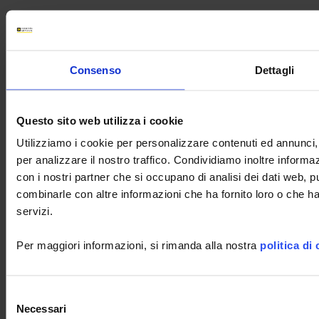
Consenso
Dettagli
Questo sito web utilizza i cookie
Assistenza tecnica
Utilizziamo i cookie per personalizzare contenuti ed annunci, 
per analizzare il nostro traffico. Condividiamo inoltre informazi
con i nostri partner che si occupano di analisi dei dati web, p
combinarle con altre informazioni che ha fornito loro o che ha
LabWindows
CA8336
CA
PEL102
servizi.
Firmware
8345
F607
F407
8345
PEL103
CA8334
CA6163
Clamp
CA83
Per maggiori informazioni, si rimanda alla nostra
politica di
Selezione
Necessari
del