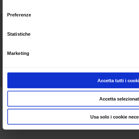
consenso
Preferenze
Home
News
Chi siamo
Applicazioni
Statistiche
Prodotti
Industria
Supporto
Pubblicazioni
Comunicati
Unisciti a noi
Contatti
Marketing
Chauvin Arnoux Metrix
CGV
GPT
Menzioni Legali
RGPD
FAQ
LinkedIn
Facebook
Twitter
Instagram
Accetta tutti i cook
Accetta selezionat
Usa solo i cookie nece