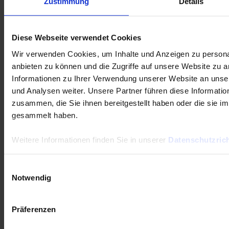
Zustimmung
Details
Diese Webseite verwendet Cookies
Wir verwenden Cookies, um Inhalte und Anzeigen zu personal
anbieten zu können und die Zugriffe auf unsere Website zu 
Informationen zu Ihrer Verwendung unserer Website an unse
und Analysen weiter. Unsere Partner führen diese Informati
zusammen, die Sie ihnen bereitgestellt haben oder die sie 
Frage an einen Service-Techniker
gesammelt haben.
Weitere Informationen finden Sie in unserer
Datenschutzrich
LabWindows
CA
PEL102
CA8333
CA8436
8345
Firmware
LabView
F607
CA8336
Einwilligungsauswahl
logiciel
CA8331
CA6161
Notwendig
Präferenzen