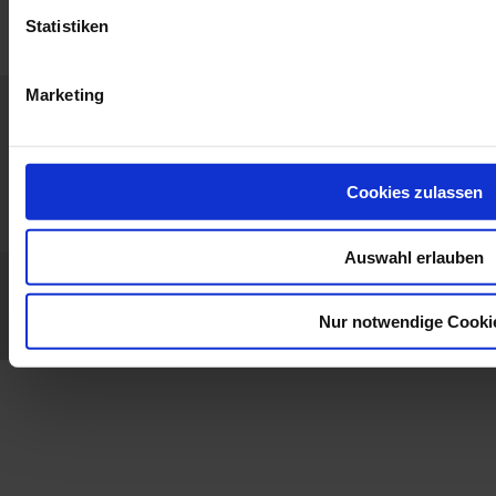
Statistiken
Marketing
Home
Neuigkeiten
Konzern
Anwendungen
Produkte
Industrie
Support
Publikationen
Cookies zulassen
Begleiten Sie
Presse
Kontakt
uns
Auswahl erlauben
Chauvin Arnoux Metrix
AG
GPT
Impressum / Haftungsausschluss
Datenschutzerklärung
FAQ
LinkedIn
Facebook
Twitter
Instagram
Nur notwendige Cooki