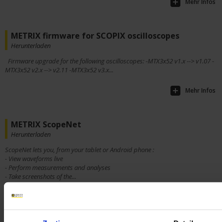
Mehr Infos
METRIX firmware for SCOPIX oscilloscopes
Herunterladen
Firmware upgrade for the following oscilloscopes: -MTX3x52 v1.x --> v1.07 -
MTX3x52 v2.x --> v2.11 -MTX3x52 v3.x...
Mehr Infos
METRIX ScopeNet
Herunterladen
ScopeNet lets you, from your tablet or Android phone :
- View waveforms live
- Perform measurements and analyses
- Take screenshots of the...
Mehr Infos