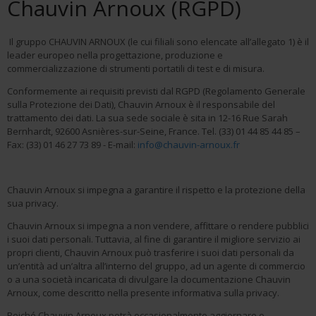
Chauvin Arnoux (RGPD)
Il gruppo CHAUVIN ARNOUX (le cui filiali sono elencate all’allegato 1) è il
leader europeo nella progettazione, produzione e
commercializzazione di strumenti portatili di test e di misura.
Conformemente ai requisiti previsti dal RGPD (Regolamento Generale
sulla Protezione dei Dati), Chauvin Arnoux è il responsabile del
trattamento dei dati. La sua sede sociale è sita in
12-16 Rue Sarah
Bernhardt, 92600 Asnières-sur-Seine
, France. Tel. (33) 01 44 85 44 85 –
Fax: (33) 01 46 27 73 89 - E-mail:
info@chauvin-arnoux.fr
Chauvin Arnoux si impegna a garantire il rispetto e la protezione della
sua privacy.
Chauvin Arnoux si impegna a non vendere, affittare o rendere pubblici
i suoi dati personali. Tuttavia, al fine di garantire il migliore servizio ai
propri clienti, Chauvin Arnoux può trasferire i suoi dati personali da
un’entità ad un’altra all’interno del gruppo, ad un agente di commercio
o a una società incaricata di divulgare la documentazione Chauvin
Arnoux, come descritto nella presente informativa sulla privacy.
Poiché Chauvin Arnoux potrà occasionalmente aggiornare o