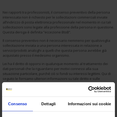
Nei rapporti tra professionisti, il consenso preventivo della persona
interessata non è richiesto per le sollecitazioni commerciali inviate
all’indirizzo di posta elettronica professionale nel momento in cui tali
sollecitazioni sono legate alla professione della persona in questione.
Questa deroga è definita “eccezione BtoB”.
Il consenso preventivo non è necessario nemmeno per qualsivoglia
sollecitazione inviata a una persona interessata in relazione a
servizi/prodotti analoghi a quelli che questa persona avrebbe già
acquistato presso il medesimo organismo.
Lei ha il diritto di opporsi in qualunque momento al trattamento dei
dati personali che la riguardano per motivi connessi alla sua
situazione particolare, purché ciò si fondi su interessi legittimi. Qui di
seguito le forniamo ulteriori informazioni su tale diritto e sulle
modalità per esercitarlo.
Le modalità di raccolta
Consenso
Dettagli
Informazioni sui cookie
I dati possono essere raccolti dal presente sito web o da altri siti di
nostra proprietà, nonché dai social network.