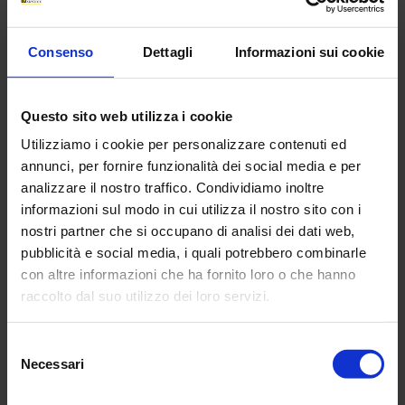
Relay Tester FTV400 Cassetta Prova Relé
Automatica
Consenso
Dettagli
Informazioni sui cookie
Conforme alla Delibera 119/2020/R/EEL. Test automatici/manuali
su sistemi di protezione interfaccia (SPI) e protezioni generali (PG)
per impianti allacciati in rete MT/BT in conformità alle norme CEI 0-
Questo sito web utilizza i cookie
16 e CEI 0-21. Erogazione corrente 15A.
Utilizziamo i cookie per personalizzare contenuti ed
Leggi tutto l'articolo
annunci, per fornire funzionalità dei social media e per
SCARICA IL DATASHEET TECNICO COMPLETO (3.88 mo)
analizzare il nostro traffico. Condividiamo inoltre
informazioni sul modo in cui utilizza il nostro sito con i
nostri partner che si occupano di analisi dei dati web,
15 Dic 2025
pubblicità e social media, i quali potrebbero combinarle
con altre informazioni che ha fornito loro o che hanno
raccolto dal suo utilizzo dei loro servizi.
Per maggiori informazioni, si rimanda alla nostra
politica
Selezione
PEL110 Logger di Potenza e d'Energia
di confidenzialità
.
Necessari
del
La famiglia di logger d potenza ed energia più apprezzata dai
consenso
professionisti diventa iper-connesso e comunica anche tramite Wi-