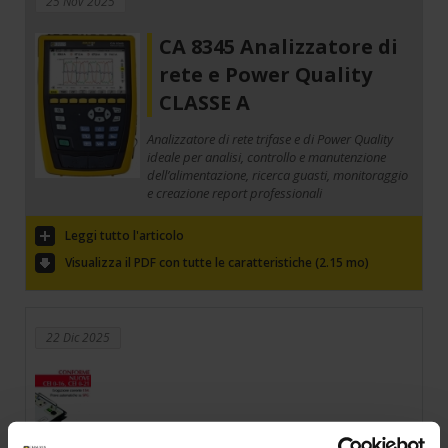
25 Nov 2025
CA 8345 Analizzatore di
rete e Power Quality
CLASSE A
Analizzatore di rete trifase e di Power Quality
ideale per analisi, controllo e manutenzione
dell’alimentazione, ricerca guasti, monitoraggio
e creazione report professionali
Leggi tutto l'articolo
Visualizza il PDF con tutte le caratteristiche (2.15 mo)
22 Dic 2025