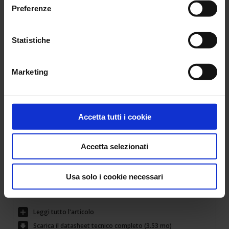
Fi, Ethernet e Server IRD dedicato. Interroga lo strumento e
Preferenze
supervisiona gli impianti a distanza.
Leggi tutto l'articolo
Statistiche
Scarica il depliant della Serie PEL110 (2.61 mo)
Marketing
10 Dic 2025
Accetta tutti i cookie
CA 6161 & CA 6163 Strumenti multifunzione
Accetta selezionati
EN60204 & EN61439
Controllare, verificare e certificare la sicurezza delle
Usa solo i cookie necessari
macchine/quadri e apparecchiature elettriche durante la
manutenzione o le prove periodiche.
Leggi tutto l'articolo
Scarica il datasheet tecnico completo (3.53 mo)