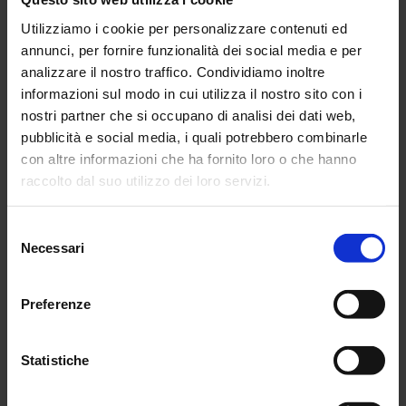
19 Dic 2025
Utilizziamo i cookie per personalizzare contenuti ed
FTV400 - Nuovi accessori
annunci, per fornire funzionalità dei social media e per
Low Level Adapter (LLA)
analizzare il nostro traffico. Condividiamo inoltre
informazioni sul modo in cui utilizza il nostro sito con i
Progettati per verifiche su protezioni Schneider
nostri partner che si occupano di analisi dei dati web,
Prologic P1, P3 e P5 e su nuove protezioni
Siemens Siprotec 7SY82
pubblicità e social media, i quali potrebbero combinarle
con altre informazioni che ha fornito loro o che hanno
Leggi tutto l'articolo
raccolto dal suo utilizzo dei loro servizi.
Scarica la scheda tecnica del nuovo accessorio LLA
(333.59 ko)
Per maggiori informazioni, si rimanda alla nostra
politica
Selezione
di confidenzialità
.
Necessari
del
consenso
10 Lug 2024
Misuratore di pH
Conduttivimetro
Tester digitale
Preferenze
Tester di prese
Tensione
Statistiche
Quest'estate è Electro Power a Chauvin
Arnoux!