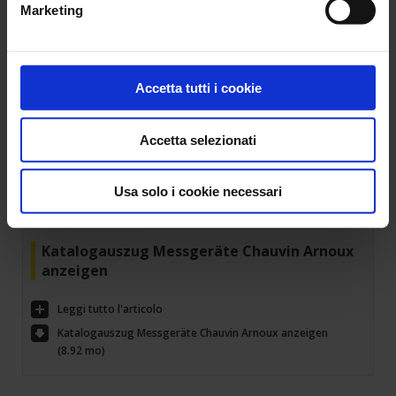
Marketing
Quest'estate è Electro Power a Chauvin Arnoux! Si unisca a noi nella
nostra ricerca di eccellenza e passione con le nostre promozioni
esclusive!
Leggi tutto l'articolo
Accetta tutti i cookie
30 Set 2021
Accetta selezionati
Katalogauszug
Messgeräte
Auszug
Katalog
Chauvin Arnoux
Chauvin-Arnoux
Usa solo i cookie necessari
Chauvin Arnoux Groupe
Katalogauszug Messgeräte Chauvin Arnoux
anzeigen
Leggi tutto l'articolo
Katalogauszug Messgeräte Chauvin Arnoux anzeigen
(8.92 mo)
1