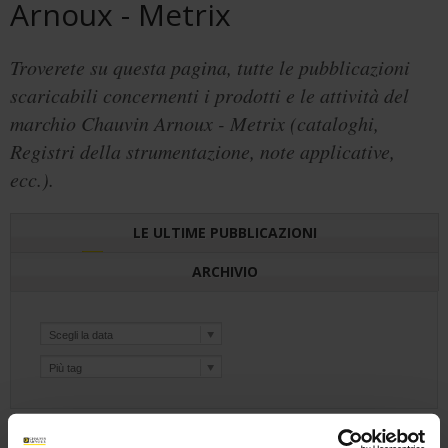
Arnoux - Metrix
Troverete su questa pagina, tutte le pubblicazioni
scaricabili concernenti i prodotti e le attività del
marchio Chauvin Arnoux - Metrix (cataloghi,
Registri della strumentazione, note applicative,
ecc.).
LE ULTIME PUBBLICAZIONI
ARCHIVIO