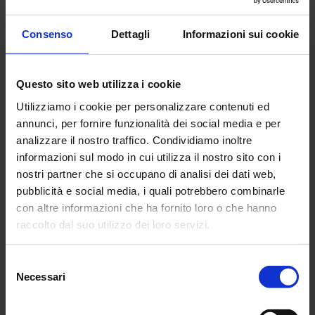
16 Gen 2026
Consenso
Dettagli
Informazioni sui cookie
Estratto Catalogo
Strumenti Chauvin
Arnoux 2026 Ed1
Questo sito web utilizza i cookie
Utilizziamo i cookie per personalizzare contenuti ed
annunci, per fornire funzionalità dei social media e per
analizzare il nostro traffico. Condividiamo inoltre
informazioni sul modo in cui utilizza il nostro sito con i
Scarica Estratto Catalogo Strumenti Chauvin Arnoux 2026 Ed1
nostri partner che si occupano di analisi dei dati web,
(5.19 mo)
pubblicità e social media, i quali potrebbero combinarle
con altre informazioni che ha fornito loro o che hanno
18 Gen 2026
raccolto dal suo utilizzo dei loro servizi.
Per maggiori informazioni, si rimanda alla nostra
politica
Selezione
di confidenzialità
.
Necessari
del
consenso