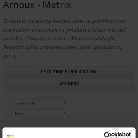
Arnoux - Metrix
Troverete su questa pagina, tutte le pubblicazioni
scaricabili concernenti i prodotti e le attività del
marchio Chauvin Arnoux - Metrix (cataloghi,
Registri della strumentazione, note applicative,
ecc.).
LE ULTIME PUBBLICAZIONI
ARCHIVIO