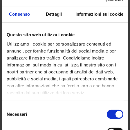
16 Gen 2026
Consenso
Dettagli
Informazioni sui cookie
Estratto Catalogo
Strumenti Chauvin
Arnoux 2026 Ed1
Questo sito web utilizza i cookie
Utilizziamo i cookie per personalizzare contenuti ed
annunci, per fornire funzionalità dei social media e per
analizzare il nostro traffico. Condividiamo inoltre
informazioni sul modo in cui utilizza il nostro sito con i
Scarica Estratto Catalogo Strumenti Chauvin Arnoux 2026 Ed1
nostri partner che si occupano di analisi dei dati web,
(5.19 mo)
pubblicità e social media, i quali potrebbero combinarle
con altre informazioni che ha fornito loro o che hanno
18 Gen 2026
raccolto dal suo utilizzo dei loro servizi.
Per maggiori informazioni, si rimanda alla nostra
politica
Selezione
di confidenzialità
.
Necessari
del
consenso