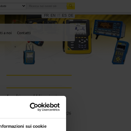
FR
EN
IT
ES
DE
ti a noi
Contatti
Le ultime pubblicazioni
Catalogo Estratto
Chauvin Arnoux 2026
Informazioni sui cookie