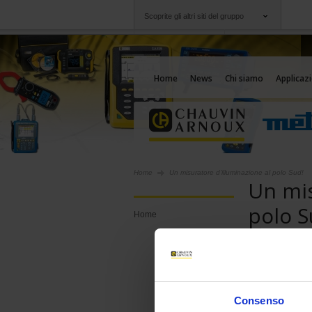
Scoprite gli altri siti del gruppo
Gruppo
Società
Chauvin Arnoux
Un'offerta al vostro
Home
News
Chi siamo
Applicazi
Home
Un misuratore d'illuminazione al polo Sud!
Un mis
polo S
Home
Il luxmetr
viaggiatore
ANTARCTI
Consenso