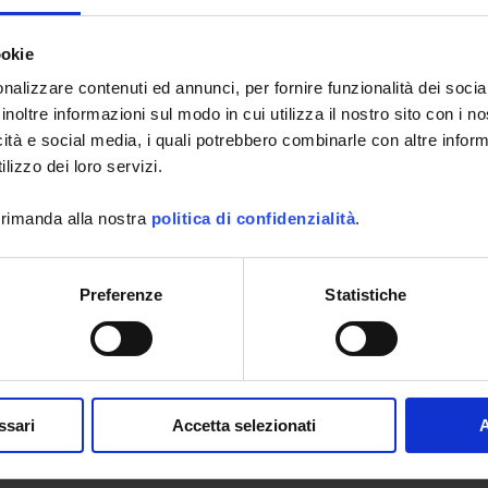
Il luxmetro
LM76
de la marque Multimetrix (R) est un grand
voyageur. del marchio Multimetrix® è un gran viaggiatore. Si
ookie
è spinto in Antartide in occasione dell'
ACROSS ANTARCTICA
2014
. Soprattutto pedagogica, questa spedizione ha per
nalizzare contenuti ed annunci, per fornire funzionalità dei socia
vocazione permettere ai professori la messa in opera dei
inoltre informazioni sul modo in cui utilizza il nostro sito con i 
metodi scientifici che insegnano ai loro studenti. La
spedizione ha fornito i dati da analizzare in rapporto con il
icità e social media, i quali potrebbero combinarle con altre inform
programma di fisica e chimica delle classi di seconda:
lizzo dei loro servizi.
freddo, clima, salute... e luminosità!
In un ambiente in cui le temperature sono molto basse, il
 rimanda alla nostra
politica di confidenzialità
.
luxmetro LM76 di Multimetrix® ha dato ottime prestazioni
permettendo di effettuare misure di eccezionale luminosità
in un ambiente di un biancore estremo (il soprannome
dell'Antartide è “continente bianco”).
Preferenze
Statistiche
Sempre in funzionamento al suo ritorno, il luxmetro LM76 è
sopravvissuto a questa avventura e al test in un ambiente
 è estremo.
à la prossima spedizione? ... forse in equatore?
ssari
Accetta selezionati
A