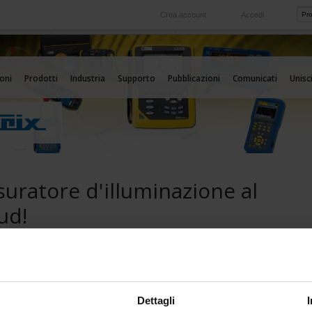
Crea account
Accedi
Nel mondo
 servizio
Le nostre filiali all'estero
oni
Prodotti
Industria
Supporto
Pubblicazioni
Comunicati
Unisci
uratore d'illuminazione al
ud!
o LM76 del marchio Multimetrix® è un gran
. Si è spinto in Antartide in occasione dell'ACROSS
CA 2014.
Dettagli