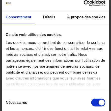
Archives
Un mesureur d'éclairage au
Consentement
Détails
À propos des cookies
pôle Sud !
Ce site web utilise des cookies.
Le luxmètre LM76 de la marque Multimetrix (R) est
Les cookies nous permettent de personnaliser le contenu
un grand voyageur. Il s'est retrouvé en Antarctique à
et les annonces, d'offrir des fonctionnalités relatives aux
l'occasion de l'ACROSS ANTARCTICA 2014.
médias sociaux et d'analyser notre trafic. Nous
partageons également des informations sur l'utilisation de
Le luxmètre
LM76
de la marque Multimetrix
notre site avec nos partenaires de médias sociaux, de
(R) est un grand voyageur. Il s'est retrouvé
publicité et d'analyse, qui peuvent combiner celles-ci
en Antarctique à l'occasion de l'
ACROSS
avec d'autres informations que vous leur avez fournies
ANTARCTICA 2014
. Avant tout pédagogique,
cette expédition a pour vocation de
ou qu'ils ont collectées lors de votre utilisation de leurs
permettre aux professeurs la mise en
services.
œuvre des méthodes scientifiques qu'ils
Sélection
enseignent à leurs élèves. L'expédition a
Pour en savoir plus, veuillez consulter notre
politique de
Nécessaires
fourni des données à analyser en rapport
du
avec le programme de physique chimie des
confidentialité
.
consentement