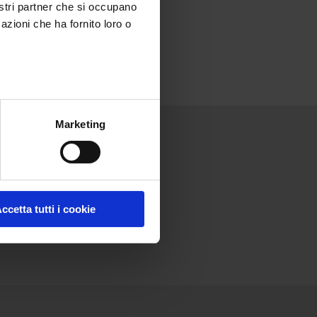
nostri partner che si occupano
azioni che ha fornito loro o
Marketing
Comunicati
Unisciti a noi
Contatti
Comunicati
Francia
stampa
Nel mondo
Rassegna
stampa
ccetta tutti i cookie