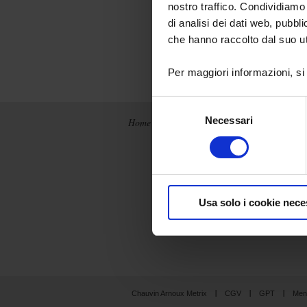
nostro traffico. Condividiamo 
di analisi dei dati web, pubbl
che hanno raccolto dal suo uti
Per maggiori informazioni, si
Selezione
Necessari
del
Home
News
Chi siamo
consenso
Chauvin Arnoux
Metrix
Produzione
integrata
La storia
Usa solo i cookie nece
I nostri marchi
Chauvin Arnoux Metrix
CGV
GPT
Menz