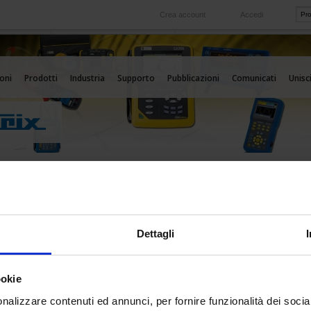
Crea account
Accedi
Nel mondo
 servizio
Le nostre filiali all'estero
oni
Prodotti
Industria
Supporto
Pubblicazioni
Comunicati
Unisci
edi nuova password
Dettagli
ookie
n test per verificare che tu sia un visitatore umano e per impedire inserimenti di
nalizzare contenuti ed annunci, per fornire funzionalità dei socia