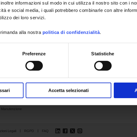
inoltre informazioni sul modo in cui utilizza il nostro sito con i 
icità e social media, i quali potrebbero combinarle con altre inform
lizzo dei loro servizi.
 rimanda alla nostra
politica di confidenzialità
.
Preferenze
Statistiche
Applicazioni
Prodotti
Industria
Supporto
Pubblicazioni
Settore elettrico
Cataloghi
Analisi e
Ultime
controllo
pubblicazioni
Efficienza
Archivio
energetica
ssari
Accetta selezionati
A
Chauvin Arnoux
Istruzione
Videos
Laboratorio
Manutenzione
LinkedIn
Facebook
Twitter
Instagram
ioni Legali
RGPD
FAQ