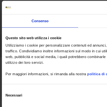
Home
News
Chi siamo
Applicazioni
Prodotti
Industria
Supporto
Pubblicazioni
Consenso
Comunicati
Unisciti a noi
Contatti
Questo sito web utilizza i cookie
Chauvin Arnoux Metrix
CGV
GPT
Menzioni Legali
RGPD
FAQ
Utilizziamo i cookie per personalizzare contenuti ed annunci, 
LinkedIn
Facebook
Twitter
Instagram
traffico. Condividiamo inoltre informazioni sul modo in cui util
web, pubblicità e social media, i quali potrebbero combinarle 
utilizzo dei loro servizi.
Per maggiori informazioni, si rimanda alla nostra
politica di
Selezione
Necessari
del
consenso