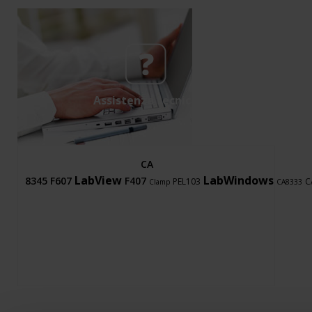
Assistenza tecnica
CA
LabView
LabWindows
8345
F607
F407
PEL103
C
Clamp
CA8333