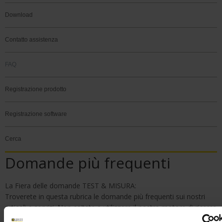
Download
Contatto assistenza
FAQ
Registrazione prodotto
Registrazione software
Cerca
Domande più frequenti
La Fiera delle domande TEST & MISURA:
Troverete in questa rubrica le domande più frequenti sui nostri
articoli e servizi. Non esitate a utilizzare il nostro motore di ricerca
mediante le parole chiave per trovare una risposta alla vostra