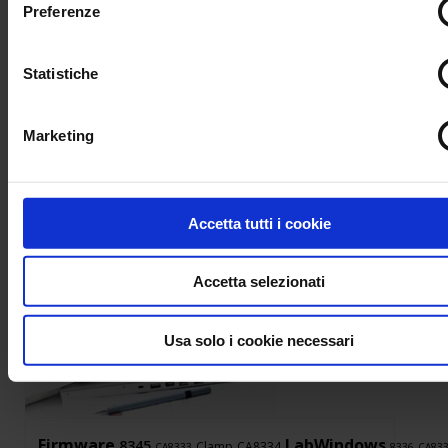
Preferenze
Statistiche
Nessun risultato corrisponde alle vostra ricerca.
Marketing
Accetta tutti i cookie
Accetta selezionati
Usa solo i cookie necessari
Assistenza tecnica
Firmware
LabWindows
8345
Clamp
CA8334
CA8333
8336
CA83