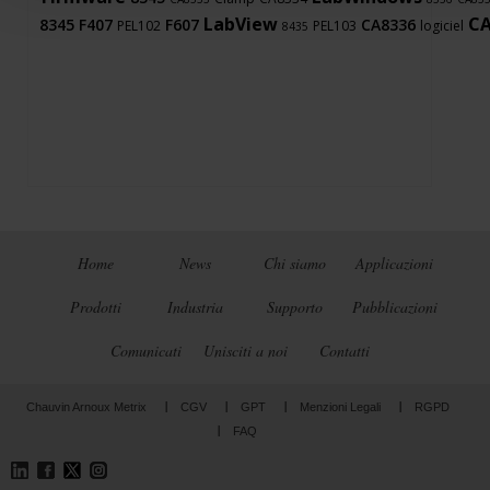
LabView
CA
8345
F407
F607
CA8336
PEL102
PEL103
logiciel
8435
Home
News
Chi siamo
Applicazioni
Prodotti
Industria
Supporto
Pubblicazioni
Comunicati
Unisciti a noi
Contatti
Chauvin Arnoux Metrix
CGV
GPT
Menzioni Legali
RGPD
FAQ
LinkedIn
Facebook
Twitter
Instagram