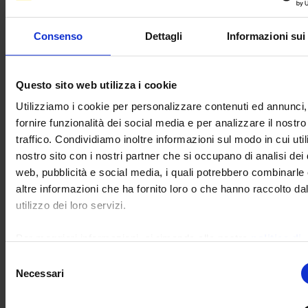
domanda.
Consenso
Dettagli
Informazioni sui
RICERCA NELLE FAQ
Questo sito web utilizza i cookie
Parole chiave :
Utilizziamo i cookie per personalizzare contenuti ed annunci,
fornire funzionalità dei social media e per analizzare il nostro
Tema :
traffico. Condividiamo inoltre informazioni sul modo in cui utili
nostro sito con i nostri partner che si occupano di analisi dei 
Categoria di prodotto :
web, pubblicità e social media, i quali potrebbero combinarle
altre informazioni che ha fornito loro o che hanno raccolto da
utilizzo dei loro servizi.
Sottocategoria di prodotto :
Per maggiori informazioni, si rimanda alla nostra
politica di
confidenzialità
.
Prodotto :
Selezione
Necessari
del
consenso