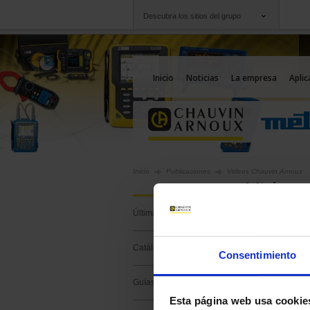
Descubra los sitios del grupo
Grupo
Empresas
Chauvin Arnoux
Una oferta a su serv
Inicio
Noticias
La empresa
Aplic
Inicio
Publicaciones
Videos Chauvin Arnoux
Video
Últimas publicaciones
Catálogos
Consentimiento
Guías
Esta página web usa cookie