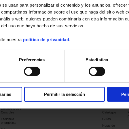
b se usan para personalizar el contenido y los anuncios, ofrecer
s, compartimos información sobre el uso que haga del sitio web 
 análisis web, quienes pueden combinarla con otra información q
r del uso que haya hecho de sus servicios.
lte nuestra
política de privacidad
.
Preferencias
Estadística
 nuestro canal Youtube !
Aplicaciones
Productos
Industria
Soporte
Publicaciones
sarias
Permitir la selección
Per
Sector eléctrico
Últimas
publicaciones
Diagnósticos y
Controles
Catálogos
Eficiencia
Guías
energética
Notas de