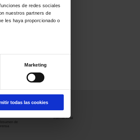
 funciones de redes sociales
con nuestros partners de
ue les haya proporcionado o
Marketing
Prensa
Únete a
Contacto
mitir todas las cookies
nosotros
Comunicados
Francia
de prensa
Internacional
Resumen de
prensa