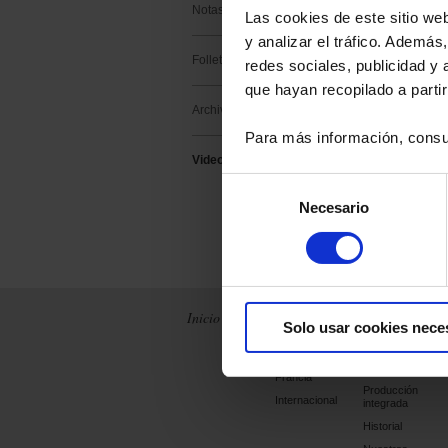
Notas de aplicación
Las cookies de este sitio we
y analizar el tráfico. Ademá
Folletos institucionales
redes sociales, publicidad y
que hayan recopilado a parti
Archivos
Para más información, consu
Videos Chauvin Arnoux
Selección
Necesario
de
Sucríbase a
consentimiento
Inicio
Noticias
La empresa
Solo usar cookies nece
Archivos
Chauvin Arnoux
Metrix
Francia
Producción
Internacional
integrada
Historial