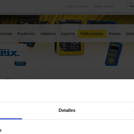
Crear mi cuenta
Iniciar sesión
Internacional
icio
Nuestras filiales en el extranjero
aciones
Productos
Industria
Soporte
Publicaciones
Prensa
Únet
s Chauvin Arnoux
Detalles
s