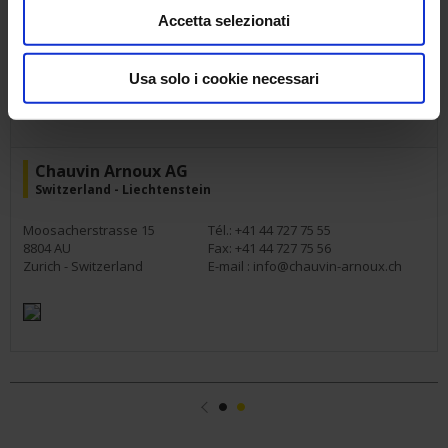
Accetta selezionati
C/ Roger de Flor n°293 - 1a
Tél.: +34 902 20 22 26
Planta
Fax: +34 934 59 14 43
08025
E-mail :
info@chauvin-arnoux.es
Usa solo i cookie necessari
Barcelona - Spain
Chauvin Arnoux AG
Switzerland - Liechtenstein
Moosacherstrasse 15
Tél.: +41 44 727 75 55
8804 AU
Fax: +41 44 727 75 56
Zurich - Switzerland
E-mail :
info@chauvin-arnoux.ch
Précédent
1
2