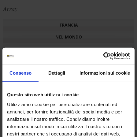
Array
FRANCIA
NEL MONDO
Chauvin Arnoux GmbH
Germany
Consenso
Dettagli
Informazioni sui cookie
OhmStraße 1
Tél.: +49 7851 99 26-0
77694
Fax: +49 7851 99 26-60
Questo sito web utilizza i cookie
Kehl / Rhein - Germany
E-mail :
info@chauvin-arnoux.de
Utilizziamo i cookie per personalizzare contenuti ed
annunci, per fornire funzionalità dei social media e per
analizzare il nostro traffico. Condividiamo inoltre
informazioni sul modo in cui utilizza il nostro sito con i
Chauvin Arnoux GesmbH
nostri partner che si occupano di analisi dei dati web,
Austria - Hungary