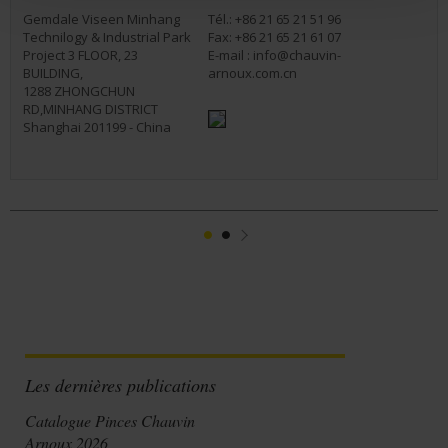
Gemdale Viseen Minhang
Tél.: +86 21 65 21 51 96
Technilogy & Industrial Park
Fax: +86 21 65 21 61 07
Project 3 FLOOR, 23
E-mail :
info@chauvin-
BUILDING,
arnoux.com.cn
1288 ZHONGCHUN
RD,MINHANG DISTRICT
Shanghai 201199 - China
1
2
Suivant
Les dernières publications
Catalogue Pinces Chauvin
Arnoux 2026