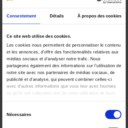
America - Australia - New Zealand
d.b.a AEMC Instruments 15
Tél.: +1 (603) 749-6434 (Ext. 520)
Consentement
Détails
À propos des cookies
Faraday Drive
Fax: +1 (603) 742-2346
NH 03820
E-mail :
sales@aemc.com
Dover - USA
Ce site web utilise des cookies.
Les cookies nous permettent de personnaliser le contenu
et les annonces, d'offrir des fonctionnalités relatives aux
CA Mätsystem AB
médias sociaux et d'analyser notre trafic. Nous
Sweden - Denmark - Finland - Norway
partageons également des informations sur l'utilisation de
Sjöflygvägen 35
Tél.: +46 8 50 52 68 00
notre site avec nos partenaires de médias sociaux, de
SE-183 62
Fax:
publicité et d'analyse, qui peuvent combiner celles-ci
Taby - Sweden
E-mail :
info@camatsystem.com
avec d'autres informations que vous leur avez fournies
ou qu'ils ont collectées lors de votre utilisation de leurs
services.
Sélection
Chauvin Arnoux Ltd
Pour en savoir plus, veuillez consulter notre
politique de
Nécessaires
du
United Kingdom - Ireland
confidentialité
.
consentement