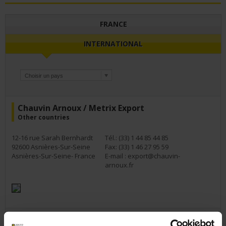
FRANCE
INTERNATIONAL
Chauvin Arnoux / Metrix Export
Other countries
12-16 rue Sarah Bernhardt
Tél.: (33) 1 44 85 44 85
92600 Asnières-Sur-Seine
Fax: (33) 1 46 27 95 59
Asnières-Sur-Seine- France
E-mail :
export@chauvin-
arnoux.fr
Chauvin Arnoux Inc