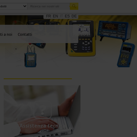
FR
EN
IT
ES
DE
ti a noi
Contatti
Assistenza tecnica