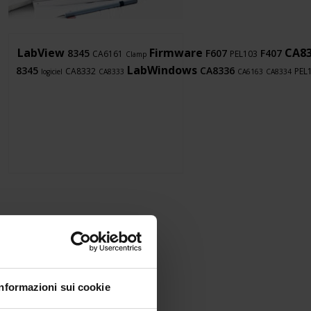
LabView
Firmware
CA8
8345
F607
F407
CA6161
PEL103
Clamp
LabWindows
8345
CA8336
CA8332
PEL
logiciel
CA8333
CA6163
CA8334
Informazioni sui cookie