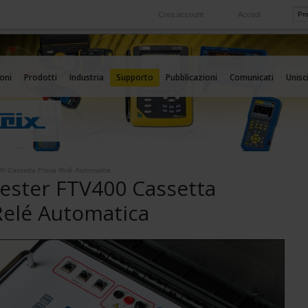
Crea account
Accedi
Nel mondo
 servizio
Le nostre filiali all'estero
oni
Prodotti
Industria
Supporto
Pubblicazioni
Comunicati
Unisci
00 Cassetta Prova Relé Automatica
Tester FTV400 Cassetta
Relé Automatica