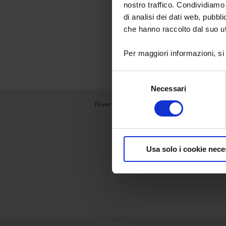
nostro traffico. Condividiamo 
e soddisfare l
di analisi dei dati web, pubbl
*
Acronimo ingles
che hanno raccolto dal suo uti
CHemicals
"
Per maggiori informazioni, si
Selezione
Necessari
del
consenso
Home
News
Chi siamo
Chauvin Arnoux
Metrix
Produzione
integrata
Usa solo i cookie nece
La storia
I nostri marchi