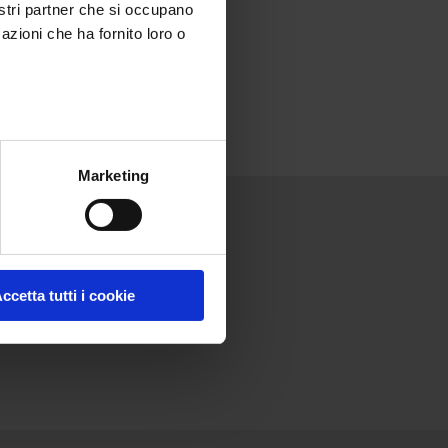
nostri partner che si occupano
azioni che ha fornito loro o
Marketing
Comunicati
Unisciti a noi
Contatti
Comunicati
Francia
stampa
Nel mondo
Rassegna
stampa
ccetta tutti i cookie