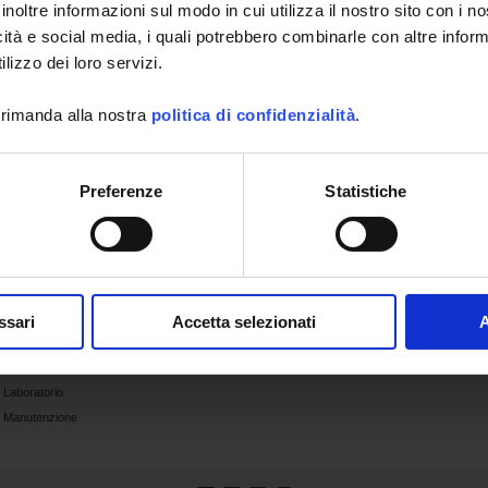
inoltre informazioni sul modo in cui utilizza il nostro sito con i 
a sua evoluzione.
icità e social media, i quali potrebbero combinarle con altre inform
e che significa "Registration, Evaluation, Authorisation and restriction of
lizzo dei loro servizi.
 rimanda alla nostra
politica di confidenzialità
.
Preferenze
Statistiche
Applicazioni
Prodotti
Industria
Supporto
Pubblicazioni
Settore elettrico
Cataloghi
Analisi e
Ultime
controllo
pubblicazioni
ssari
Accetta selezionati
A
Efficienza
Archivio
energetica
Chauvin Arnoux
Istruzione
Videos
Laboratorio
Manutenzione
LinkedIn
Facebook
Twitter
Instagram