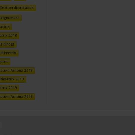
élection distribution
nseignement
ustrie
etrix 2018
s pinces
ltimetrix
xport
hauvin Arnoux 2018
timetrix 2019
etrix 2019
hauvin Arnoux 2019