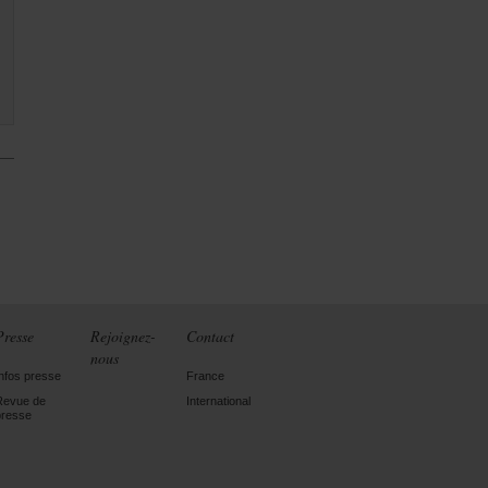
Presse
Rejoignez-
Contact
nous
Infos presse
France
Revue de
International
presse