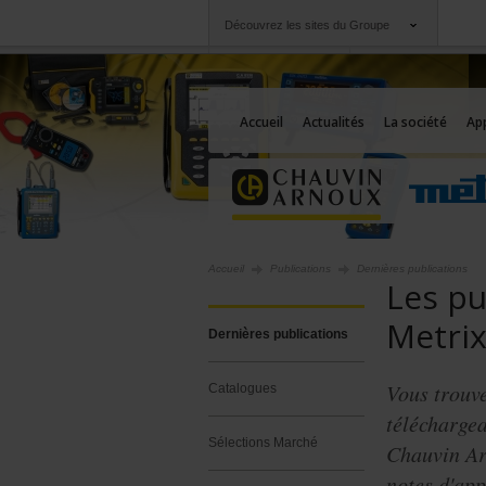
Découvrez les sites du Groupe
Groupe
Sociétés
Chauvin Arnoux
Une offre à votre se
Accueil
Actualités
La société
App
Accueil
Publications
Dernières publications
Les pu
Metri
Dernières publications
Vous trouve
Catalogues
téléchargea
Sélections Marché
Chauvin Arn
notes d'appl