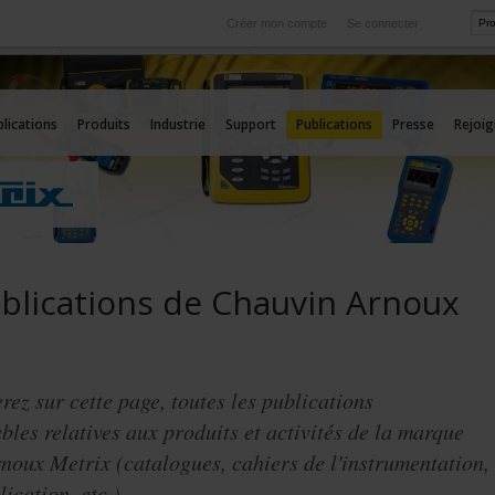
Créer mon compte
Se connecter
International
rvice
Nos filiales à l'étranger
lications
Produits
Industrie
Support
Publications
Presse
Rejoi
blications de Chauvin Arnoux
x
rez sur cette page, toutes les publications
bles relatives aux produits et activités de la marque
oux Metrix (catalogues, cahiers de l'instrumentation,
ication, etc.).