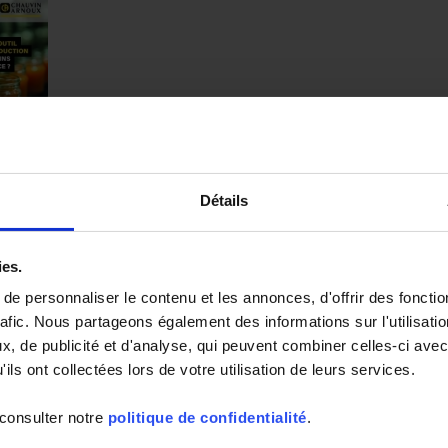
ion maintenance industrielle
Détails
d'appareils de mesure pour assurer sereinement votre maintenance industrielle
ies.
 Maintenance industrielle (4.64 mo)
e personnaliser le contenu et les annonces, d'offrir des fonctio
rafic. Nous partageons également des informations sur l'utilisati
, de publicité et d'analyse, qui peuvent combiner celles-ci avec
ils ont collectées lors de votre utilisation de leurs services.
Catalog CA 2026
version anglaise
 consulter notre
politique de confidentialité
.