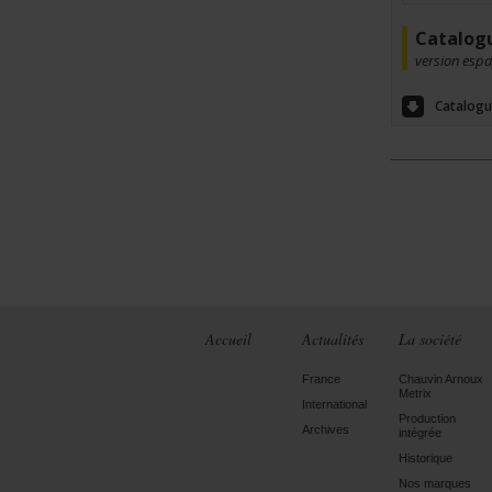
Catalog
version esp
Catalogu
Accueil
Actualités
La société
France
Chauvin Arnoux
Metrix
International
Production
Archives
intégrée
Historique
Nos marques