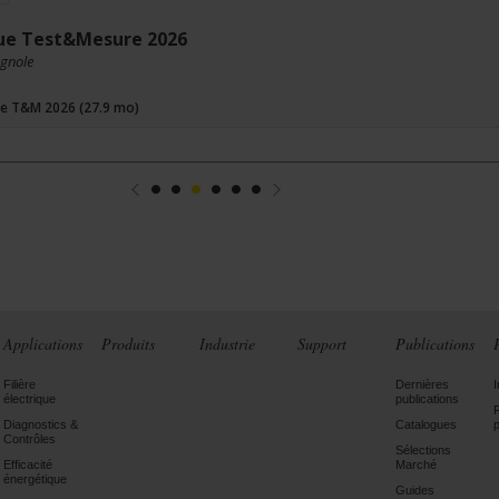
ue Test&Mesure 2026
agnole
e T&M 2026 (27.9 mo)
Précédent
1
2
3
4
5
6
Suivant
Applications
Produits
Industrie
Support
Publications
Filière
Dernières
électrique
publications
Diagnostics &
Catalogues
Contrôles
Sélections
Efficacité
Marché
énergétique
Guides