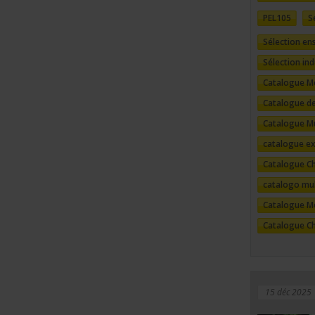
PEL105
S
Sélection e
Sélection ind
Catalogue M
Catalogue de
Catalogue Mu
catalogue e
Catalogue C
catalogo mul
Catalogue M
Catalogue C
15 déc 2025