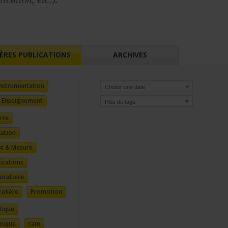
IÈRES PUBLICATIONS
ARCHIVES
'instrumentation
Enseignement
rre
cation
st & Mesure
cations
boratoire
rolière
Promotion
tique
mique
cam