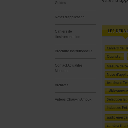
Guides
Notes d'application
LES DERN
Cahiers de
l'instrumentation
Cahiers de l
Brochure institutionnelle
Qualistar
Contact Actualités
Mesure de te
Mesures
Note d'appli
brochure Te
Archives
Télécommuni
Sélection la
Vidéos Chauvin Arnoux
Industrie Pét
audit énergé
caméra ther