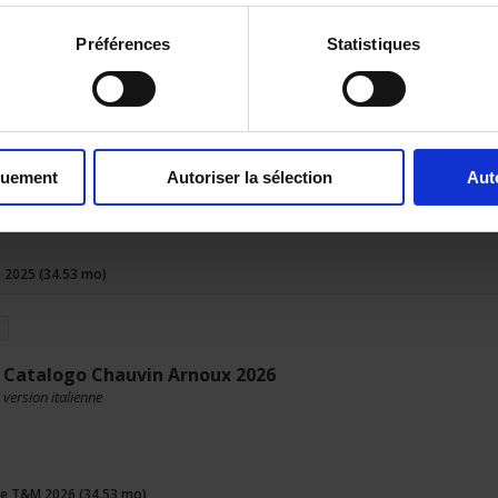
Préférences
Statistiques
e T&M 2026 GB (58.43 mo)
Catalogo
2025
quement
Autoriser la sélection
Aut
 2025 (34.53 mo)
Catalogo Chauvin Arnoux 2026
version italienne
e T&M 2026 (34.53 mo)