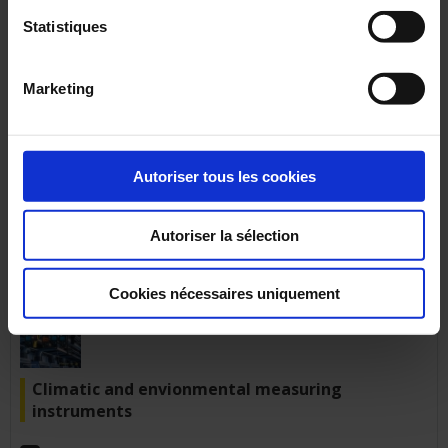
mo)
Statistiques
13 avr 2026
Marketing
Katalog Messen & Prüfen 2025/2026
Autoriser tous les cookies
bd_catalogue_ca_2025-de.pdf (38.89 mo)
Autoriser la sélection
24 mar 2026
Cookies nécessaires uniquement
Climatic and envionmental measuring
instruments