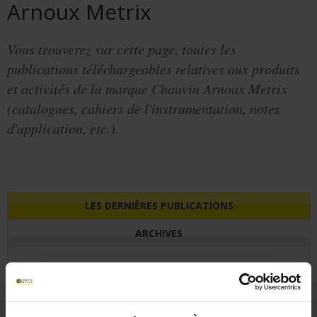
Arnoux Metrix
Vous trouverez sur cette page, toutes les
publications téléchargeables relatives aux produits
et activités de la marque Chauvin Arnoux Metrix
(catalogues, cahiers de l'instrumentation, notes
d'application, etc.).
LES DERNIÈRES PUBLICATIONS
ARCHIVES