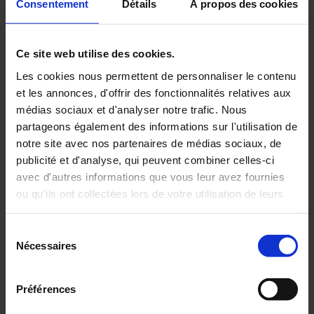
Consentement
Détails
À propos des cookies
15 déc 2025
Ce site web utilise des cookies.
Les cookies nous permettent de personnaliser le contenu
Sélection maintenance
et les annonces, d'offrir des fonctionnalités relatives aux
industrielle
médias sociaux et d'analyser notre trafic. Nous
Une sélection d'appareils de mesure pour assurer
partageons également des informations sur l'utilisation de
sereinement votre maintenance industrielle
notre site avec nos partenaires de médias sociaux, de
publicité et d'analyse, qui peuvent combiner celles-ci
avec d'autres informations que vous leur avez fournies
ou qu'ils ont collectées lors de votre utilisation de leurs
Sélection Maintenance industrielle (4.64 mo)
services.
Sélection
Pour en savoir plus, veuillez consulter notre
politique de
Nécessaires
19 juin 2026
du
confidentialité
.
consentement
Catalogue Pinces Chauvin Arnoux 2026
Préférences
bd_2026-04-07_906130164_cataloguedespinces_fr.pdf (19.15