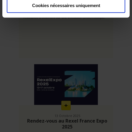
Mesure d'isolement sur installations
photovoltaïques
Cookies nécessaires uniquement
Tout ce qu'il faut savoir pour mesurer correctement la
résistance d'isolement sur une installation photovoltaïque.
En
savoir
plus
13 Octobre 2025
Rendez-vous au Rexel France Expo
2025