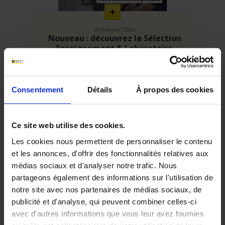
25 Février 2026
Nouveau : découvrez la Sélection
Enseignement & Laboratoire
Chauvin Arnoux 2026
Consentement
Détails
À propos des cookies
Ce site web utilise des cookies.
Les cookies nous permettent de personnaliser le contenu
et les annonces, d'offrir des fonctionnalités relatives aux
médias sociaux et d'analyser notre trafic. Nous
partageons également des informations sur l'utilisation de
En
notre site avec nos partenaires de médias sociaux, de
savoir
plus
publicité et d'analyse, qui peuvent combiner celles-ci
avec d'autres informations que vous leur avez fournies