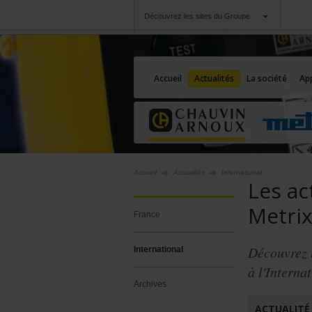
Découvrez les sites du Groupe
Groupe
Sociétés
Chauvin Arnoux
Une offre à votre se
Accueil
Actualités
La société
App
Accueil
Actualités
International
Les ac
Metri
France
Découvrez 
International
à l'Interna
Archives
ACTUALITÉ