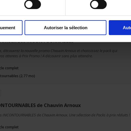
ticle complet
quement
Autoriser la sélection
Aut
 Arnoux Les INCONTOURNABLES
s, découvrez la nouvelle promo Chauvin Arnoux et choississez le pack qui
os attentes à Prix Promo ! A découvrir sans plus attendre.
ticle complet
ntournables (2.77 mo)
ONTOURNABLES de Chauvin Arnoux
es INCONTOURNABLES de Chauvin Arnoux. Une sélection de Packs à prix réduits !
ticle complet