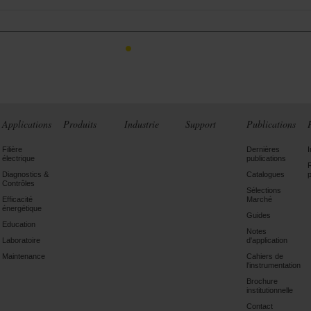
1
Applications
Produits
Industrie
Support
Publications
Filière
Dernières
électrique
publications
Diagnostics &
Catalogues
Contrôles
Sélections
Efficacité
Marché
énergétique
Guides
Education
Notes
Laboratoire
d'application
Maintenance
Cahiers de
l'instrumentation
Brochure
institutionnelle
Contact