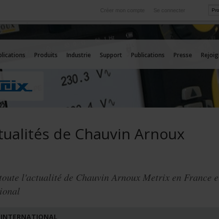
Créer mon compte
Se connecter
International
rvice
Nos filiales à l'étranger
lications
Produits
Industrie
Support
Publications
Presse
Rejoi
tualités de Chauvin Arnoux
x
toute l'actualité de Chauvin Arnoux Metrix en France e
tional
 INTERNATIONAL