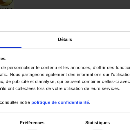
ête ses 50 ans !
, AMRA a pour mission d’être un acteur de premier plan dans la fabrication et la
on de relais électromécaniques, et de devenir la référence italienne pour les
Détails
e mesure du groupe Chauvin Arnoux.
ticle complet
ies.
e personnaliser le contenu et les annonces, d'offrir des fonctio
rafic. Nous partageons également des informations sur l'utilisati
covid-19, reprise, économie,production, groupe
, de publicité et d'analyse, qui peuvent combiner celles-ci avec
ils ont collectées lors de votre utilisation de leurs services.
 consulter notre
politique de confidentialité
.
Arnoux à vos côtés pour vos projets
Préférences
Statistiques
vin Arnoux et ses sociétés bâtissent avec Vous la reprise économique