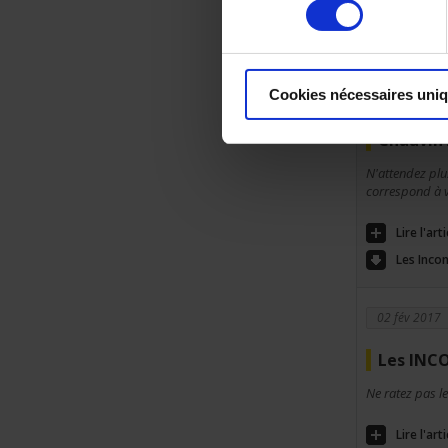
Lire l'ar
Cookies nécessaires uni
01 sep 2017
Chauvin
N'attendez plu
correspond à v
Lire l'ar
Les Inco
02 fév 2017
Les INC
Ne ratez pas l
Lire l'ar