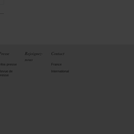
Presse
Rejoignez-
Contact
nous
Infos presse
France
Revue de
International
presse