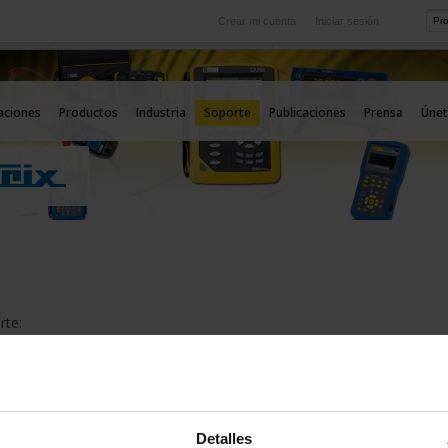
Crear mi cuenta
Iniciar sesión
Internacional
icio
Nuestras filiales en el extranjero
aciones
Productos
Industria
Soporte
Publicaciones
Prensa
Únet
rte:
OPORTE TÉCNICO
Detalles