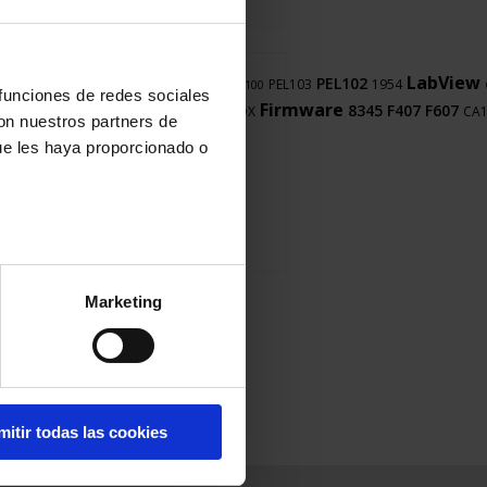
LabView
CA8345
PEL102
CA8336
PEL103
1954
CA1550
CA8334
FTV100
 funciones de redes sociales
8345
LabWindows
Firmware
8345
F407
F607
DOX
CA1
CA8332
con nuestros partners de
ue les haya proporcionado o
Marketing
mitir todas las cookies