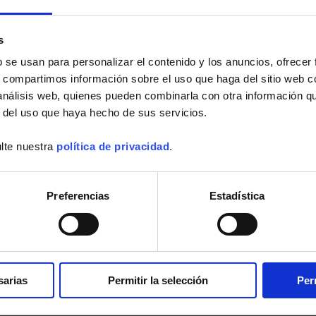
s
b se usan para personalizar el contenido y los anuncios, ofrecer
s, compartimos información sobre el uso que haga del sitio web 
 análisis web, quienes pueden combinarla con otra información q
r del uso que haya hecho de sus servicios.
opeNet
lte nuestra
política de privacidad
.
 from your tablet or Android phone :
ive
Preferencias
Estadística
ements and analyses
of the...
Más información
sarias
Permitir la selección
Per