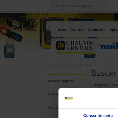
Descubra los sitios del grupo
Grupo
Empresas
Chauvin Arnoux
Una oferta a su serv
Inicio
Noticias
La empresa
Aplic
Inicio
Soporte
Recherche
Buscar
Atención soporte
Búsqueda Sopo
Noticias
BUSCAR EN S
Descarga
Consentimiento
Buscar :