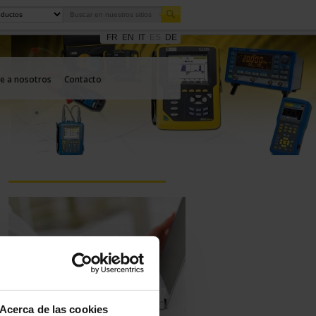
FR
EN
IT
ES
DE
e a nosotros
Contacto
Haga una pregunta a un
técnico de apoyo
Acerca de las cookies