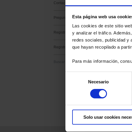
Contacto soporte
Palabras clave :
Esta página web usa cookie
Preguntas frecuentes
Las cookies de este sitio we
Registrar un producto
y analizar el tráfico. Ademá
redes sociales, publicidad y
1 resultado(s) :
que hayan recopilado a parti
Registrar un software
METRIX Sc
Para más información, consu
Buscar
Descargar
ScopeNet lets you,
Selección
- View waveforms l
Necesario
de
- Perform measur
- Take screenshots 
consentimiento
Solo usar cookies nece