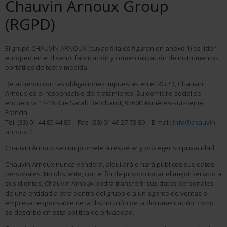
Chauvin Arnoux Group
(RGPD)
El grupo CHAUVIN ARNOUX (cuyas filiales figuran en anexo 1) es líder
europeo en el diseño, fabricación y comercialización de instrumentos
portátiles de test y medida.
De acuerdo con las obligaciones impuestas en el RGPD, Chauvin
Arnoux es el responsable del tratamiento. Su domicilio social se
encuentra
12-16 Rue Sarah Bernhardt, 92600 Asnières-sur-Seine
,
Francia.
Tel. (33) 01 44 85 44 85 – Fax: (33) 01 46 27 73 89 – E-mail:
info@chauvin-
arnoux.fr
Chauvin Arnoux se compromete a respetar y proteger su privacidad.
Chauvin Arnoux nunca venderá, alquilará o hará públicos sus datos
personales. No obstante, con el fin de proporcionar el mejor servicio a
sus clientes, Chauvin Arnoux podrá transferir sus datos personales
de una entidad a otra dentro del grupo o a un agente de ventas o
empresa responsable de la distribución de la documentación, como
se describe en esta política de privacidad.