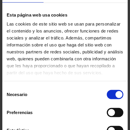
Guías
Esta página web usa cookies
Notas de aplicación
Las cookies de este sitio web se usan para personalizar
el contenido y los anuncios, ofrecer funciones de redes
sociales y analizar el tráfico. Además, compartimos
Folletos institucionales
información sobre el uso que haga del sitio web con
nuestros partners de redes sociales, publicidad y análisis
Archivos
web, quienes pueden combinarla con otra información
que les haya proporcionado o que hayan recopilado a
Videos Chauvin Arnoux
partir del uso que haya hecho de sus servicios.
Guías
Para más información, consulte nuestra
política de
Selección
privacidad
.
Necesario
de
consentimiento
Preferencias
Guía de la
medición de tierra