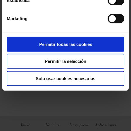
Estadística
(6.63 mo)
Marketing
Guía de la medición
de aislamiento
Permitir todas las cookies
(2.61 mo)
Permitir la selección
Solo usar cookies necesarias
Inicio
Noticias
La empresa
Aplicaciones