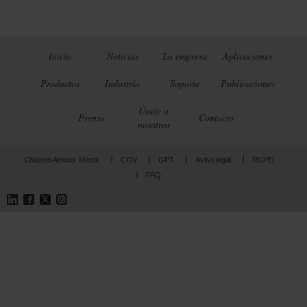
Inicio
Noticias
La empresa
Aplicaciones
Productos
Industria
Soporte
Publicaciones
Únete a
Prensa
Contacto
nosotros
Chauvin Arnoux Metrix
CGV
GPT
Aviso legal
RGPD
FAQ
LinkedIn
Facebook
Twitter
Instagram