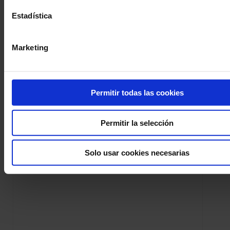
Estadística
Marketing
Permitir todas las cookies
Haga una pregunta a un técnico de apoyo
Permitir la selección
Firmware
PEL102
8345
CA8345
F60
CA8332
CA8436
CA8334
FTV100
Solo usar cookies necesarias
8345
LabWindows
LabVie
F407
CA1954
CA8336
1954
PEL103