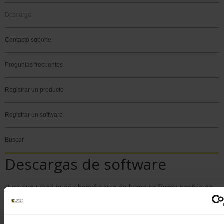
Descarga
Contacto soporte
Preguntas frecuentes
Registrar un producto
Registrar un software
Buscar
Descargas de software
Para que usted pueda beneficiarse de la mejor forma posible de
las funciones de este Sitio de soporte, se recomienda que
se
identifique
.
No dude en crear una cuenta si aún no lo ha hecho. Haciendo clic