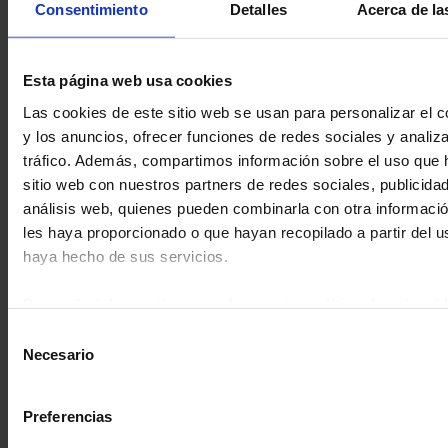
Consentimiento
Detalles
Acerca de la
en Mi Cuenta, usted puede en cualquier momento cambiar la
información que nos ha facilitado.
El grupo Chauvin Arnoux desea proporcionarle un servicio on line
Esta página web usa cookies
eficiente; si desea hacernos llegar sus comentarios, envíenos un
Las cookies de este sitio web se usan para personalizar el c
correo electrónico a
support@chauvin-arnoux.com
.
y los anuncios, ofrecer funciones de redes sociales y analiza
tráfico. Además, compartimos información sobre el uso que 
BUSCAR EN EL ESPACIO DE DESCARGA
sitio web con nuestros partners de redes sociales, publicida
análisis web, quienes pueden combinarla con otra informaci
les haya proporcionado o que hayan recopilado a partir del 
haya hecho de sus servicios.
Para más información, consulte nuestra
política de privaci
Selección
Necesario
de
1 resultado(s) :
consentimiento
Preferencias
METRIX SCOPENET