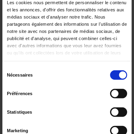
Les cookies nous permettent de personnaliser le contenu
Archives
et les annonces, d'offrir des fonctionnalités relatives aux
médias sociaux et d'analyser notre trafic. Nous
Les INCONTOURNABLES de
partageons également des informations sur l'utilisation de
Chauvin Arnoux
notre site avec nos partenaires de médias sociaux, de
publicité et d'analyse, qui peuvent combiner celles-ci
avec d'autres informations que vous leur avez fournies
ou qu'ils ont collectées lors de votre utilisation de leurs
N'attendez plus, découvrez la nouvelle
services.
promo Chauvin Arnoux et choississez le
pack qui correspond à vos attentes à Prix
Sélection
Promo !
Pour en savoir plus, veuillez consulter notre
politique de
Nécessaires
du
confidentialité
.
consentement
VOIR la Promo
Préférences
Offre valable jusqu'au 31 juillet 2017
Statistiques
Marketing