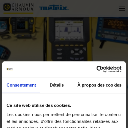
Consentement
Détails
À propos des cookies
Accueil
Chauvin Arnoux Les INCONTOURNABLES
Ce site web utilise des cookies.
France
Les cookies nous permettent de personnaliser le contenu
et les annonces, d'offrir des fonctionnalités relatives aux
International
médias sociaux et d'analyser notre trafic. Nous