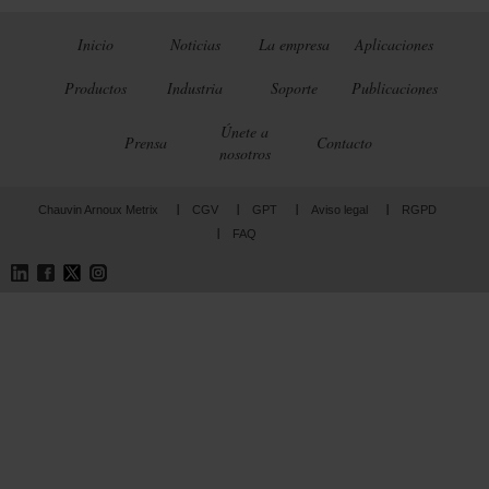
Inicio
Noticias
La empresa
Aplicaciones
Productos
Industria
Soporte
Publicaciones
Únete a
Prensa
Contacto
nosotros
Chauvin Arnoux Metrix
CGV
GPT
Aviso legal
RGPD
FAQ
LinkedIn
Facebook
Twitter
Instagram