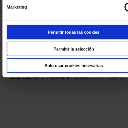
Marketing
Permitir todas las cookies
Haga una pregunta a un técnico de apoyo
Permitir la selección
Solo usar cookies necesarias
LabView
LabWindows
8345
DOX
FTV100
CA1550
CA8334
CA8332
8345
Firmware
CA8345
F407
F607
CA8336
CA1954
1954
CA8436