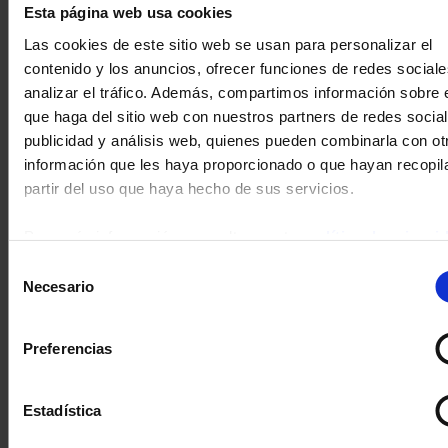
Esta página web usa cookies
en Mi Cuenta, usted puede en cualquier momento cambiar la
información que nos ha facilitado.
Las cookies de este sitio web se usan para personalizar el
contenido y los anuncios, ofrecer funciones de redes sociale
El grupo Chauvin Arnoux desea proporcionarle un servicio on line
analizar el tráfico. Además, compartimos información sobre 
eficiente; si desea hacernos llegar sus comentarios, envíenos un
correo electrónico a
support@chauvin-arnoux.com
.
que haga del sitio web con nuestros partners de redes social
publicidad y análisis web, quienes pueden combinarla con ot
información que les haya proporcionado o que hayan recopil
BUSCAR EN EL ESPACIO DE DESCARGA
partir del uso que haya hecho de sus servicios.
Para más información, consulte nuestra
política de privaci
Selección
Necesario
de
consentimiento
Preferencias
Ningún resultado.
Estadística