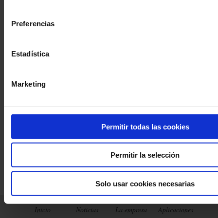
consentimiento
Preferencias
Haga una pregunta a un técnico de apoyo
Estadística
Marketing
LabWindows
Firmware
F607
CA8336
1954
CA1550
FTV100
CA84
8345
LabView
CA8345
PEL102
DOX
CA1954
CA8332
CA8334
Permitir todas las cookies
Permitir la selección
Solo usar cookies necesarias
Inicio
Noticias
La empresa
Aplicaciones