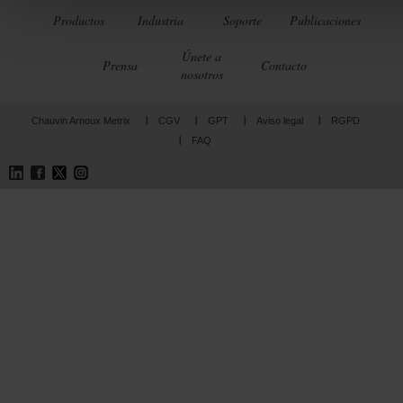
Productos
Industria
Soporte
Publicaciones
Únete a
Prensa
Contacto
nosotros
Chauvin Arnoux Metrix
CGV
GPT
Aviso legal
RGPD
FAQ
LinkedIn
Facebook
Twitter
Instagram