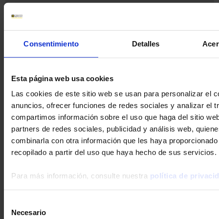
Buscar :
Consentimiento
Detalles
Acer
Palabras clave :
Esta página web usa cookies
Las cookies de este sitio web se usan para personalizar el c
anuncios, ofrecer funciones de redes sociales y analizar el t
compartimos información sobre el uso que haga del sitio we
partners de redes sociales, publicidad y análisis web, quien
combinarla con otra información que les haya proporcionado
Ningún resultado
recopilado a partir del uso que haya hecho de sus servicios.
Para más información, consulte nuestra
política de privaci
Selección
Necesario
de