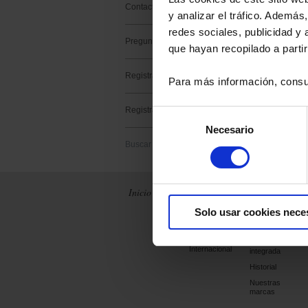
Contacto soporte
y analizar el tráfico. Ademá
Palabras clave :
redes sociales, publicidad y
Preguntas frecuentes
que hayan recopilado a parti
Registrar un producto
Para más información, consu
Ningún resultado
Registrar un software
Selección
Necesario
de
Buscar
consentimiento
Inicio
Noticias
La empresa
Solo usar cookies nece
Archivos
Chauvin Arnoux
Metrix
Francia
Producción
Internacional
integrada
Historial
Nuestras
marcas