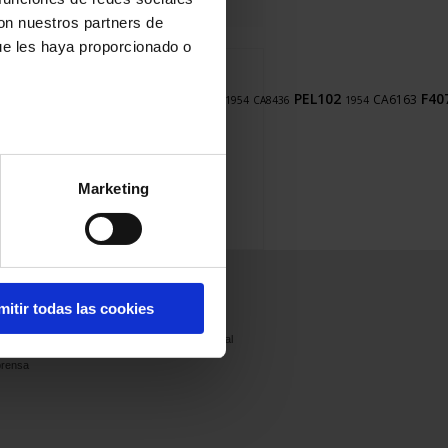
con nuestros partners de
ue les haya proporcionado o
F607
CA
CA8336
FTV100
LabWindows
8345
PEL102
F40
CA6161
CA6163
CA1954
CA8436
1954
1052B
Marketing
Prensa
Únete a
Contacto
nosotros
mitir todas las cookies
Comunicados
Francia
de prensa
Internacional
Resumen de
prensa