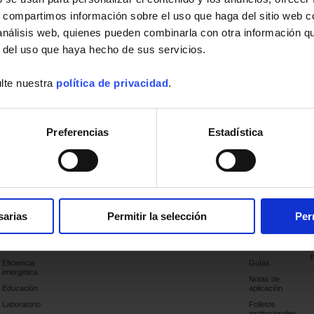
s, compartimos información sobre el uso que haga del sitio web 
 análisis web, quienes pueden combinarla con otra información q
r del uso que haya hecho de sus servicios.
lte nuestra
política de privacidad
.
Preferencias
Estadística
Aplicaciones
Productos
Industria
Soporte
Publicaciones
sarias
Permitir la selección
Per
Sector eléctrico
Últimas
publicaciones
Diagnósticos y
Controles
Catálogos
Eficiencia
Guías
energética
Notas de
Educación
aplicación
Laboratorio
Folletos
institucionales