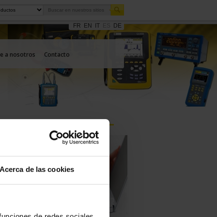
FR
EN
IT
ES
DE
e a nosotros
Contacto
Acerca de las cookies
Haga una pregunta a un
técnico de apoyo
 funciones de redes sociales