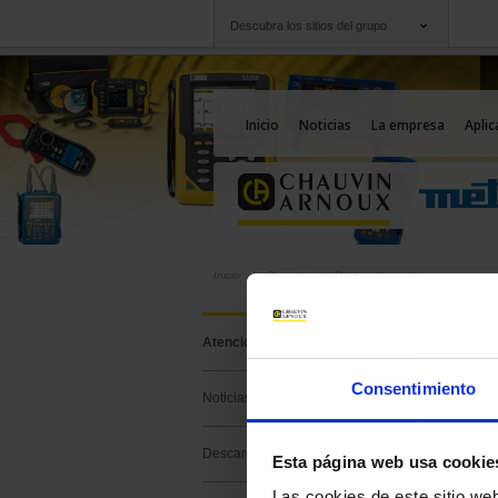
Descubra los sitios del grupo
Grupo
Empresas
Chauvin Arnoux
Una oferta a su serv
Inicio
Noticias
La empresa
Aplic
Inicio
Soporte
Recherche
Buscar
Atención soporte
Búsqueda Sopo
Consentimiento
Noticias
BUSCAR EN S
Descarga
Esta página web usa cookie
Buscar :
Las cookies de este sitio we