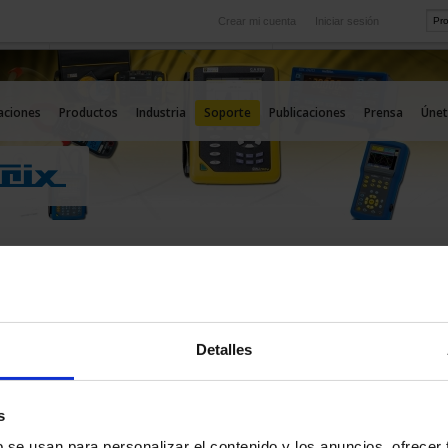
Crear mi cuenta
Iniciar sesión
Internacional
icio
Nuestras filiales en el extranjero
aciones
Productos
Industria
Soporte
Publicaciones
Prensa
Únet
rte:
Detalles
OPORTE TÉCNICO
s
b se usan para personalizar el contenido y los anuncios, ofrecer