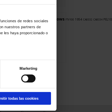
Firmware
LabWindows
PEL102
1954
PEL10
FTV100
CA8332
CA8334
 funciones de redes sociales
8345
CA8345
CA8436
con nuestros partners de
ue les haya proporcionado o
Marketing
mitir todas las cookies