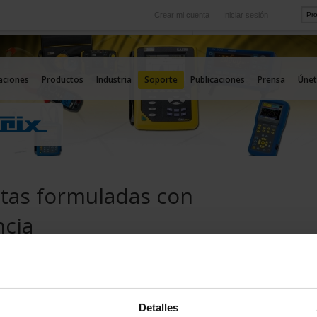
Crear mi cuenta
Iniciar sesión
Internacional
icio
Nuestras filiales en el extranjero
aciones
Productos
Industria
Soporte
Publicaciones
Prensa
Únet
tas formuladas con
ncia
uentes TEST & MEDIDA:
sta sección las preguntas más frecuentes sobre nuestros
vicios. No dude en utilizar nuestro buscador por palabras clave
una respuesta a su pregunta.
Detalles