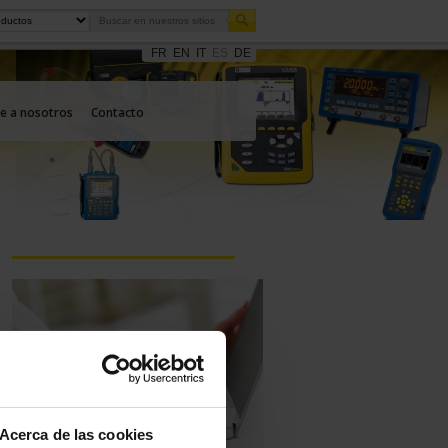
FR
EN
IT
ES
DE
e a nosotros
Contacto
Haga una pregunta a un
técnico de apoyo
Acerca de las cookies