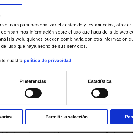
AS PREGUNTAS FRECUENTES
s
b se usan para personalizar el contenido y los anuncios, ofrecer
s, compartimos información sobre el uso que haga del sitio web 
 análisis web, quienes pueden combinarla con otra información q
r del uso que haya hecho de sus servicios.
oducto :
 producto :
lte nuestra
política de privacidad
.
Preferencias
Estadística
corresponde a su búsqueda.
sarias
Permitir la selección
Per