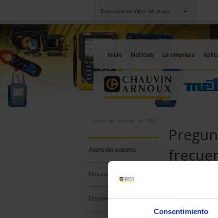
Descubra los sitios del grupo
Grupo
Empresas
Chauvin Arnoux
Una oferta a su serv
Inicio
Noticias
La empresa
Aplic
Inicio
Soporte
FAQ
Pregun
frecue
Atención soporte
Noticias
Preguntas frec
Encontrará en e
productos y ser
Descarga
para encontrar 
Consentimiento