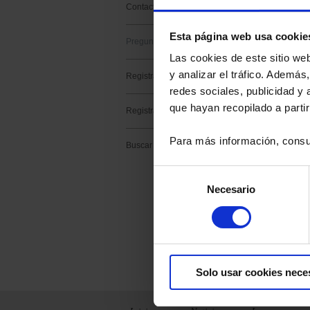
Contacto soporte
BUSCAR EN L
Esta página web usa cookie
Preguntas frecuentes
Las cookies de este sitio we
Palabras clave :
y analizar el tráfico. Ademá
Registrar un producto
redes sociales, publicidad y
Tema :
que hayan recopilado a parti
Registrar un software
Categoría de pr
Subcategoría de
Para más información, consu
Buscar
Producto :
Selección
Necesario
de
consentimiento
Ningún resultado 
Solo usar cookies nece