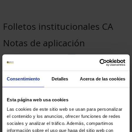
Folletos institucionales CA
Notas de aplicación
Consentimiento
Detalles
Acerca de las cookies
Análisis de los datos del modo Recorder
(547.12 ko)
Esta página web usa cookies
Las cookies de este sitio web se usan para personalizar
el contenido y los anuncios, ofrecer funciones de redes
sociales y analizar el tráfico. Además, compartimos
Potencia Energía Perturbación
información sobre el uso que haga del sitio web con