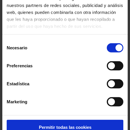
(576.3 ko)
nuestros partners de redes sociales, publicidad y análisis
web, quienes pueden combinarla con otra información
que les haya proporcionado o que hayan recopilado a
partir del uso que haya hecho de sus servicios.
Búsqueda del factor
Para más información, consulte nuestra
política de
Selección
de potencia
privacidad
.
Necesario
(1.44 mo)
de
consentimiento
Preferencias
Estadística
Marketing
Gestion de un parque
de instrumentos
Permitir todas las cookies