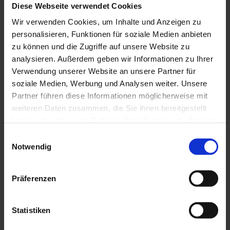
Diese Webseite verwendet Cookies
Wir verwenden Cookies, um Inhalte und Anzeigen zu
personalisieren, Funktionen für soziale Medien anbieten
zu können und die Zugriffe auf unsere Website zu
analysieren. Außerdem geben wir Informationen zu Ihrer
Verwendung unserer Website an unsere Partner für
Berührungslose Temperaturmessungen mit Infrarotthermometern
soziale Medien, Werbung und Analysen weiter. Unsere
oder Wärmebildkameras sind zu unverzichtbaren Werkzeugen für die
Partner führen diese Informationen möglicherweise mit
Überwachung von industriellen Produktionsprozessen
weiteren Daten zusammen, die Sie ihnen bereitgestellt
geworden. Durch Messung der Absoluttemperatur oder der
haben oder die sie im Rahmen Ihrer Nutzung der Dienste
Temperaturdifferenzen lassen sich Unregelmäßigkeiten im
Wärmeverhalten von Anlagen und Maschinen schnell entdecken.
gesammelt haben.
Einwilligungsauswahl
Notwendig
An elektrischen und elektronischen Einrichtungen und Geräten kann
Weitere Informationen finden Sie in unserer
man mit Wärmebildaufnahmen im Betrieb unter Last Überhitzungen
Datenschutzrichtlinie
.
aufdecken, die verschiedene Ursachen haben können: schlechte
Präferenzen
Anschlüsse, Überlastungen, ungleiche Belastung der Phasen,
Unterdimensionierung der Teile usw…
Aber auch in der Mechanik lassen sich durch Thermographien
unnormale Erhitzungen feststellen, wie etwa Materialverschleiß,
Statistiken
defekte Lager, unzureichende Schmierung usw...