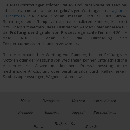
Die Messvorrichtungen solcher Steuer- und Regelkreise müssen bei
Inbetriebnahme und bei den regelmäßigen Wartungen mit
tragbaren
Kalibratoren
die diese Größen messen und z.B. als Strom-,
Spannungs- oder Temperatursignale simulieren können, kalibriert
bzw. überprüft werden. Diese Kalibratoren werden unter anderem für
die
Prüfung der Signale von Prozessregelschleifen
mit 4‑20 mA
oder 0‑10 V oder für die Kalibrierung von
Temperaturmessvorrichtungen verwendet.
Bei der mechanischen Wartung von Pumpen, bei der Prüfung von
Motoren oder der Messung von Weglängen können unterschiedliche
Verfahren zur Anwendung kommen: Drehzahlmessung durch
mechanische Ankopplung oder berührungslos durch Reflexmarken,
Stroboskopmessungen, Wegmessräder usw...
Home
Neuigkeiten
Konzern
Anwendungen
Produkte
Industrie
Support
Publikationen
Begleiten Sie
Presse
Kontakt
uns