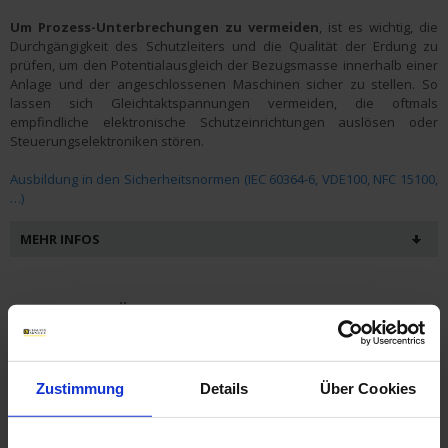
Um Prozess-Unterbrechungen zu vermeiden
, ist es wichtig, die
Durchgängigkeit des Schutzleiters und die Qualität der Erdung zu
prüfen, um den Potentialausgleich der Bezugsmasse innerhalb einer
Anlage und der angeschlossenen Maschinen sicher zu stellen. So
lassen sich Gleichtaktspannungen vermeiden, die oftmals
empfindliche elektronische Schutzeinrichtungen auslösen oder
Steuerungselektroniken stören.
Ausbildung in den Sicherheitsnormen (IEC 60364-6, VDE100, NFC 15100,
…)
MEHR INFOS
Thermische Überprüfungen
Zustimmung
Details
Über Cookies