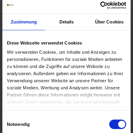
passwort vergessen?
Zustimmung
Details
Über Cookies
ZUGANG ZU MEINEM KONTO
SIE SIND NOCH NICHT
Diese Webseite verwendet Cookies
EINGETRAGEN
Wir verwenden Cookies, um Inhalte und Anzeigen zu
personalisieren, Funktionen für soziale Medien anbieten
Legen Sie ein Konto an, um Ihre Inhalte
und Vorteile auf den Chauvin-Arnoux-
zu können und die Zugriffe auf unsere Website zu
Websites verwalten zu können.
analysieren. Außerdem geben wir Informationen zu Ihrer
Verwendung unserer Website an unsere Partner für
soziale Medien, Werbung und Analysen weiter. Unsere
Partner führen diese Informationen möglicherweise mit
Konto anlegen
weiteren Daten zusammen, die Sie ihnen bereitgestellt
haben oder die sie im Rahmen Ihrer Nutzung der Dienste
gesammelt haben.
Einwilligungsauswahl
SIE SIND BEREITS EINGETRAGEN
Notwendig
Weitere Informationen finden Sie in unserer