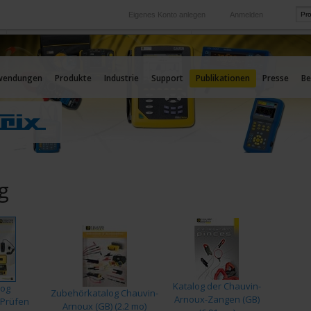
Eigenes Konto anlegen
Anmelden
International
Unsere Auslands-Tochtergesellschaften
wendungen
Produkte
Industrie
Support
Publikationen
Presse
Be
g
Katalog der Chauvin-
log
Zubehörkatalog Chauvin-
Arnoux-Zangen (GB)
Prüfen
Arnoux (GB) (2.2 mo)