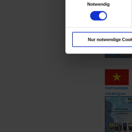
Notwendig
Polish catalo
Nur notwendige Cook
Vietnamese
catalogue