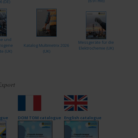
(6.91 mo)
6 (DE)
he und
Messgeräte für die
zogene
Katalog Multimetrix 2026
Elektrochemie (UK)
e (UK)
(UK)
Export
ogue
DOM TOM catalogue
English catalogue