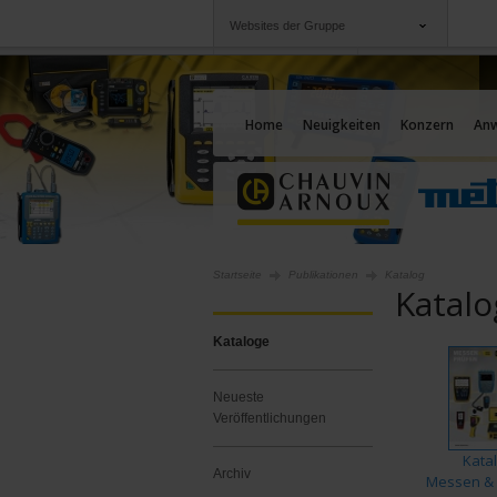
Websites der Gruppe
Gruppe
Unternehmen
Chauvin Arnoux
Angebote für Sie
Home
Neuigkeiten
Konzern
An
Startseite
Publikationen
Katalog
Katalo
Kataloge
Neueste
Veröffentlichungen
Kata
Archiv
Messen & 