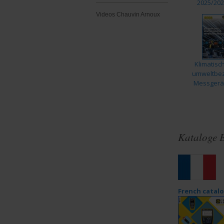
2025/202
Videos Chauvin Arnoux
Klimatisc
umweltbe
Messgerät
Kataloge 
French catal