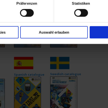
Präferenzen
Statistiken
gue
Turkish catalogue
Thai Catalogue
ies
Auswahl erlauben
Swedish catalogue
Spanish catalogue