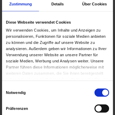
Zustimmung
Details
Über Cookies
Diese Webseite verwendet Cookies
Den Verbrauch zu ermitteln ist der erste Schritt zur Optimierung.
Wir verwenden Cookies, um Inhalte und Anzeigen zu
Der Einsatz von
Energie- und Leistungsrecordern
oder
personalisieren, Funktionen für soziale Medien anbieten
Leistungsanalysatoren
, die in die verschiedenen Abgänge hinter dem
Hauptzähler eingefügt werden, ermöglicht ohne größere Eingriffe und
zu können und die Zugriffe auf unsere Website zu
ohne Unterbrechung des Betriebs die Ermittlung der einzelnen
analysieren. Außerdem geben wir Informationen zu Ihrer
Verbrauchswerte. So lassen sich Verbrauchsprofile erstellen und die
Verwendung unserer Website an unsere Partner für
am besten geeigneten Optimierungsmaßnahmen festlegen.
soziale Medien, Werbung und Analysen weiter. Unsere
Partner führen diese Informationen möglicherweise mit
Messung der elektrischen Leistungsaufnahme (in Englisch)
weiteren Daten zusammen, die Sie ihnen bereitgestellt
haben oder die sie im Rahmen Ihrer Nutzung der Dienste
MEHR INFOS
gesammelt haben.
Einwilligungsauswahl
Notwendig
Analyse der Messwerte … Diagnose
Weitere Informationen finden Sie in unserer
Datenschutzrichtlinie
.
Präferenzen