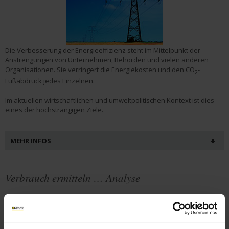
Die Verbesserung der Energieeffizienz steht im Mittelpunkt der
Anstrengungen von Unternehmen, Behörden und vielen anderen
Organisationen. Sie verringert die Energiekosten und den CO
-
2
Fußabdruck jedes Einzelnen.
Im aktuellen wirtschaftlichen und umweltpolitischen Kontext ist dies
eines der höchstrangigen Ziele.
MEHR INFOS
Verbrauch ermitteln … Analyse