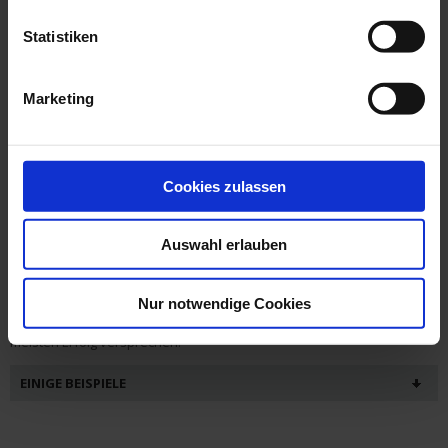
Statistiken
Marketing
Nachdem alle Verbrauchsmessungen vorgenommen und ausgewertet
wurden, ist eine Diagnose (Link zu Enerdis) zu erstellen, um
Abhilfemaßnahmen ergreifen zu können.
Zunächst muss man den theoretischen Wirkungsgrad einer Anlage mit
Cookies zulassen
den tatsächlichen Messungen vergleichen und die möglichen
Ursachen für die Beeinträchtigung finden.
Auswahl erlauben
Nun können mögliche Maßnahmen ergriffen werden:
Neudimensionierung des Transformators, Einbau von
Filterungssystemen, Ersetzen von defekten Geräten, …
Nur notwendige Cookies
Nach dieser Diagnose sind die Maßnahmen zu ergreifen, die am
meisten Erfolg versprechen.
EINIGE BEISPIELE