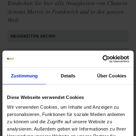
Entdecken Sie hier alle Neuigkeiten von Chauvin
Arnoux Metrix in Frankreich und in der ganzen
Welt
NEUIGKEITEN ARCHIV
FRANKREICH
INTERNATIONAL
Zustimmung
Details
Über Cookies
ARCHIV
Diese Webseite verwendet Cookies
Wir verwenden Cookies, um Inhalte und Anzeigen zu
personalisieren, Funktionen für soziale Medien anbieten
zu können und die Zugriffe auf unsere Website zu
analysieren. Außerdem geben wir Informationen zu Ihrer
Verwendung unserer Website an unsere Partner für