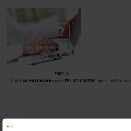
Posez une question à un technicien support
F607
CA
Firmware
PEL102
CA8336
8345
8345
logiciel
CA8334
CA1821
CA52