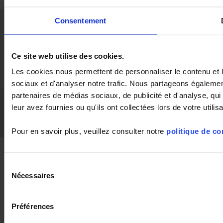
Consentement
Accueil
Actualités
La société
Applications
Produits
Industrie
Support
Publications
Ce site web utilise des cookies.
Rejoignez-
Presse
Contact
Les cookies nous permettent de personnaliser le contenu et l
nous
sociaux et d'analyser notre trafic. Nous partageons également
partenaires de médias sociaux, de publicité et d'analyse, qu
Chauvin Arnoux Metrix
CGV
CGA
Mentions Légales
RGPD
leur avez fournies ou qu'ils ont collectées lors de votre utilis
FAQ
LinkedIn
Facebook
Twitter
Instagram
Pour en savoir plus, veuillez consulter notre
politique de con
Sélection
Nécessaires
du
consentement
Préférences