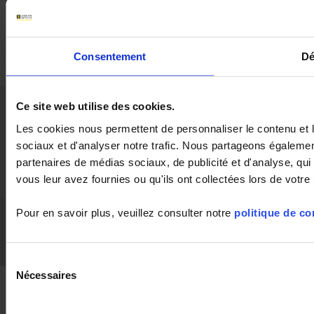
Consentement
Dé
Accueil
Actualités
La société
Applications
Ce site web utilise des cookies.
Les cookies nous permettent de personnaliser le contenu et l
Produits
Industrie
Support
Publications
sociaux et d'analyser notre trafic. Nous partageons également
partenaires de médias sociaux, de publicité et d'analyse, qu
Rejoignez-
Presse
Contact
nous
vous leur avez fournies ou qu'ils ont collectées lors de votre 
Pour en savoir plus, veuillez consulter notre
politique de con
Chauvin Arnoux Metrix
CGV
CGA
Mentions Légales
RGPD
FAQ
LinkedIn
Facebook
Twitter
Instagram
Sélection
Nécessaires
du
consentement