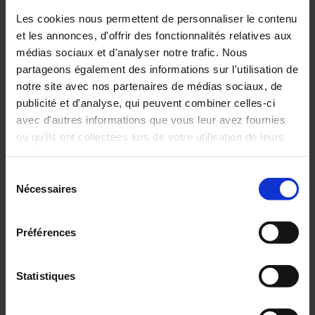
Découvrez toute l'actualité de Chauvin Arnoux
Les cookies nous permettent de personnaliser le contenu
Metrix en France et à l'International
et les annonces, d'offrir des fonctionnalités relatives aux
médias sociaux et d'analyser notre trafic. Nous
ACTUALITÉ
partageons également des informations sur l'utilisation de
notre site avec nos partenaires de médias sociaux, de
publicité et d'analyse, qui peuvent combiner celles-ci
FRANCE
avec d'autres informations que vous leur avez fournies
INTERNATIONAL
ou qu'ils ont collectées lors de votre utilisation de leurs
services.
ARCHIVES
Sélection
Pour en savoir plus, veuillez consulter notre
politique de
Nécessaires
du
confidentialité
.
consentement
Préférences
Statistiques