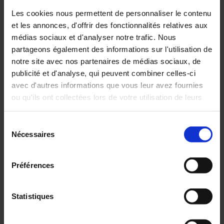
Découvrez toute l'actualité de Chauvin Arnoux
Les cookies nous permettent de personnaliser le contenu
Metrix en France et à l'International
et les annonces, d'offrir des fonctionnalités relatives aux
médias sociaux et d'analyser notre trafic. Nous
ACTUALITÉ
partageons également des informations sur l'utilisation de
notre site avec nos partenaires de médias sociaux, de
publicité et d'analyse, qui peuvent combiner celles-ci
FRANCE
avec d'autres informations que vous leur avez fournies
INTERNATIONAL
ou qu'ils ont collectées lors de votre utilisation de leurs
services.
ARCHIVES
Sélection
Pour en savoir plus, veuillez consulter notre
politique de
Nécessaires
du
confidentialité
.
consentement
Préférences
Statistiques