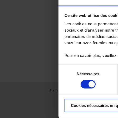
promouvoir les 
Fédérer les ent
digitale et env
Ce site web utilise des cook
Auprès des jeun
à l'industrie. 
Les cookies nous permettent d
sociaux et d'analyser notre t
Industriel fran
partenaires de médias sociaux
10 filiales du 
vous leur avez fournies ou qu'
des frontières.
En savoir plus s
Pour en savoir plus, veuillez
Sélection
Nécessaires
du
consentement
Accueil
Actualités
La société
France
Chauvin Arnoux
Metrix
Cookies nécessaires uni
International
Production
Archives
intégrée