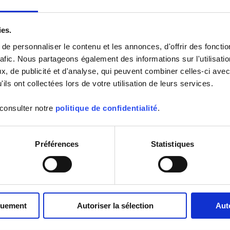
industries françaises en France et à l'étranger.
reprises françaises, les accompagner dans leur  transformation  
ironnementale...  
ies.
es, il s'agit de leur faire découvrir les métiers et savoir-faire propres 
e personnaliser le contenu et les annonces, d'offrir des fonctio
rafic. Nous partageons également des informations sur l'utilisati
çais, concepteur & fabricant, novateur, Chauvin Arnoux, au travers des 
, de publicité et d'analyse, qui peuvent combiner celles-ci avec
groupe, de ses produits, diffuse son savoir-faire 100% français au-delà 
ils ont collectées lors de votre utilisation de leurs services.
ur la 
French Fab
 consulter notre
politique de confidentialité
.
Préférences
Statistiques
Applications
Produits
Industrie
Support
Publications
Filière
Dernières
électrique
publications
quement
Autoriser la sélection
Aut
Diagnostics &
Catalogues
Contrôles
Sélections