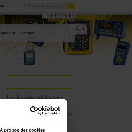
FR
EN
IT
ES
DE
gnez-nous
Contact
Les dernières publications
Catalogue Pinces
Chauvin Arnoux 2026
À propos des cookies