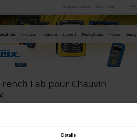
Créer mon compte
Se connecter
International
rvice
Nos filiales à l'étranger
lications
Produits
Industrie
Support
Publications
Presse
Rejoi
French Fab pour Chauvin
x
ie française qui va de l'avant
ux Test & Mesure
 est membre de la 
French Fab
 en fier représentant 
française depuis près de 129 ans.
Détails
un  label créé en 2017 qui se donne pour objectif de : 