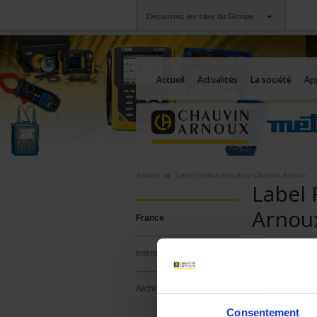
Découvrez les sites du Groupe
Groupe
Sociétés
Chauvin Arnoux
Une offre à votre se
Accueil
Actualités
La société
App
Accueil
Label French Fab pour Chauvin Arnoux
Label 
Arnou
France
Une industr
International
Chauvin Arno
Archives
de l’industrie 
Consentement
French Fab est 