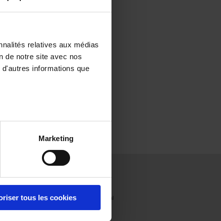
nnalités relatives aux médias
on de notre site avec nos
 d'autres informations que
Marketing
Presse
Rejoignez-
Contact
nous
Infos presse
France
oriser tous les cookies
Revue de
International
presse