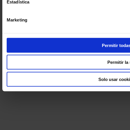
Estadística
Marketing
Permitir todas
Permitir la
Solo usar cook