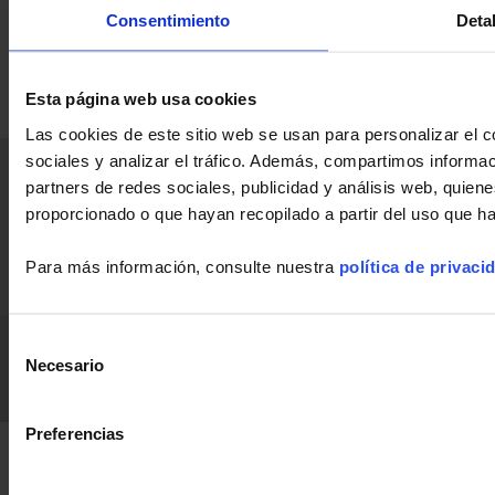
Consentimiento
Deta
Esta página web usa cookies
Las cookies de este sitio web se usan para personalizar el c
sociales y analizar el tráfico. Además, compartimos informac
Inicio
Noticias
La empresa
Aplicaciones
partners de redes sociales, publicidad y análisis web, quie
proporcionado o que hayan recopilado a partir del uso que h
Productos
Industria
Soporte
Publicaciones
Únete a
Para más información, consulte nuestra
política de privaci
Prensa
Contacto
nosotros
Chauvin Arnoux Metrix
CGV
GPT
Aviso legal
RGPD
Selección
Necesario
FAQ
de
LinkedIn
Facebook
Twitter
Instagram
consentimiento
Preferencias