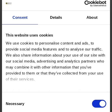
Quality and expertise for your temperature
processes
Consent
Details
About
Le traitement thermique est utilisé dans des industries telles que les
fonderies, la sidérurgie et la métallurgie pour des applications dans
les secteurs automobile et aérospatial, la recherche, l'énergie, la
This website uses cookies
coutellerie, etc. Le traitement thermique est également utilisé dans les
We use cookies to personalise content and ads, to
industries du verre et de la céramique.
provide social media features and to analyse our traffic.
CA PYROCONTROLE conçoit et propose des solutions pour les viandes
We also share information about your use of our site with
aux exigences spécifiques liées aux traitements thermiques et
our social media, advertising and analytics partners who
thermiques.
Son expertise en mesure permet de réduire les coûts de
may combine it with other information that you’ve
maintenance et les dépenses énergétiques :
provided to them or that they’ve collected from your use
Capteurs de température TUS/SAT, capteurs de processus,
of their services.
capteurs de charge
,
capteurs de référence standard
Régulateurs de
température
STATOP Série 600
Régulateurs de
puissance
THYRITOP 600
For further information, please see our
policy
Enregistreurs
sans papier
PYROTRACER série 6500
on confidentiality
.
Consent
Necessary
Selection
Télécharger la brochure Traitement Thermique
(2,2 Mo)